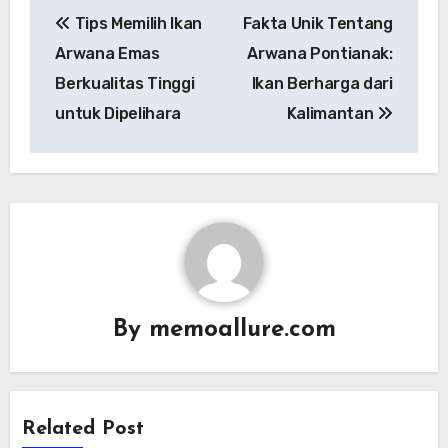
Post
Tips Memilih Ikan
Fakta Unik Tentang
navigation
Arwana Emas
Arwana Pontianak:
Berkualitas Tinggi
Ikan Berharga dari
untuk Dipelihara
Kalimantan
By
memoallure.com
Related Post