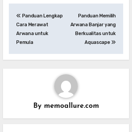
Post
Panduan Lengkap
Panduan Memilih
navigation
Cara Merawat
Arwana Banjar yang
Arwana untuk
Berkualitas untuk
Pemula
Aquascape
By
memoallure.com