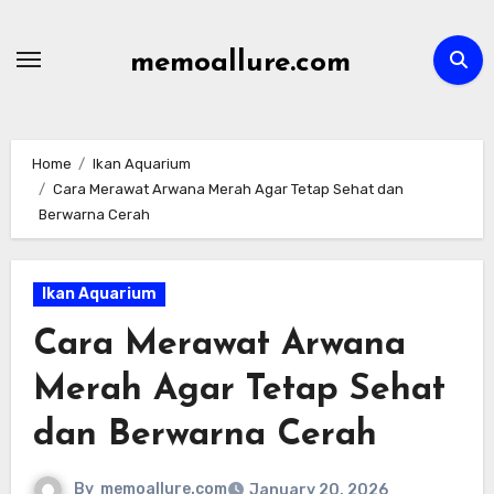
Skip
to
memoallure.com
content
Home
Ikan Aquarium
Cara Merawat Arwana Merah Agar Tetap Sehat dan
Berwarna Cerah
Ikan Aquarium
Cara Merawat Arwana
Merah Agar Tetap Sehat
dan Berwarna Cerah
By
memoallure.com
January 20, 2026