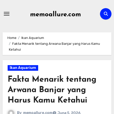
Skip
to
memoallure.com
content
Home
Ikan Aquarium
Fakta Menarik tentang Arwana Banjar yang Harus Kamu
Ketahui
Ikan Aquarium
Fakta Menarik tentang
Arwana Banjar yang
Harus Kamu Ketahui
By
memoallure.com
June 5, 2026