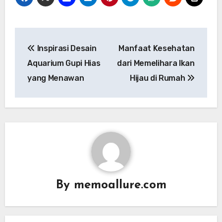
Post
Inspirasi Desain
Manfaat Kesehatan
navigation
Aquarium Gupi Hias
dari Memelihara Ikan
yang Menawan
Hijau di Rumah
By
memoallure.com