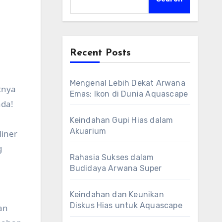
Recent Posts
Mengenal Lebih Dekat Arwana
tnya
Emas: Ikon di Dunia Aquascape
nda!
Keindahan Gupi Hias dalam
Akuarium
iner
g
Rahasia Sukses dalam
Budidaya Arwana Super
Keindahan dan Keunikan
Diskus Hias untuk Aquascape
an