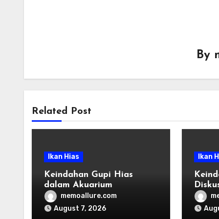
By
Related Post
Ikan Hias
Ikan H
Keindahan Gupi Hias
Keind
dalam Akuarium
Disku
Aqua
memoallure.com
me
August 7, 2026
Augu