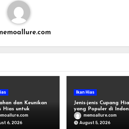
memoallure.com
ias
Ikan Hias
ahan dan Keunikan
Jenis-jenis Cupang Hia
s Hias untuk
yang Populer di Indon
scape
moallure.com
memoallure.com
st 6, 2026
August 5, 2026