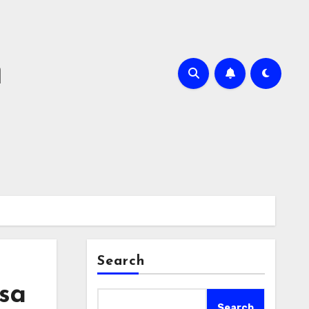
m
Search
sa
Search