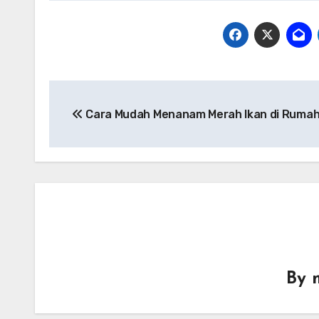
Post
Cara Mudah Menanam Merah Ikan di Ruma
navigation
By