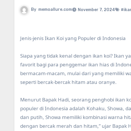
By
memoallure.com
November 7, 2024
#ika
Jenis-jenis Ikan Koi yang Populer di Indonesia
Siapa yang tidak kenal dengan ikan koi? Ikan 
favorit bagi para penggemar ikan hias di Indone
bermacam-macam, mulai dari yang memiliki war
seperti bercak-bercak hitam atau oranye.
Menurut Bapak Hadi, seorang penghobi ikan koi y
populer di Indonesia adalah Kohaku, Showa, d
dan putih, Showa memiliki kombinasi warna hi
dengan bercak merah dan hitam,” ujar Bapak H