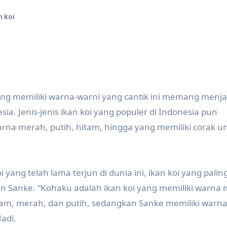
n koi
yang memiliki warna-warni yang cantik ini memang menja
sia. Jenis-jenis ikan koi yang populer di Indonesia pun
na merah, putih, hitam, hingga yang memiliki corak un
ang telah lama terjun di dunia ini, ikan koi yang palin
an Sanke. “Kohaku adalah ikan koi yang memiliki warna
tam, merah, dan putih, sedangkan Sanke memiliki warna
adi.