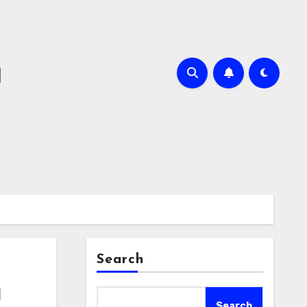
m
Search
a
Search