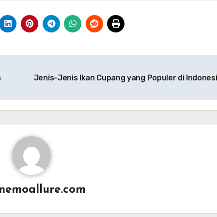
h
Jenis-Jenis Ikan Cupang yang Populer di Indones
memoallure.com