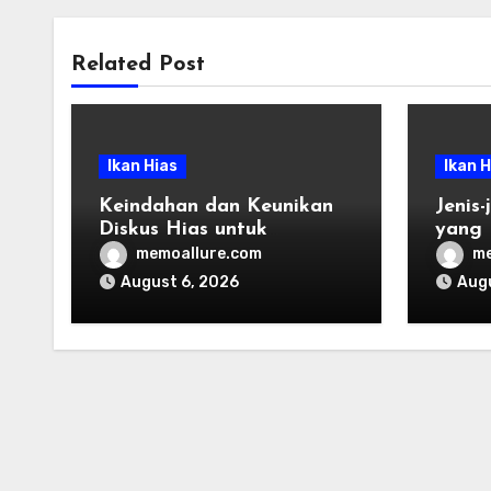
Related Post
Ikan Hias
Ikan H
Keindahan dan Keunikan
Jenis
Diskus Hias untuk
yang 
Aquascape
memoallure.com
me
August 6, 2026
Augu