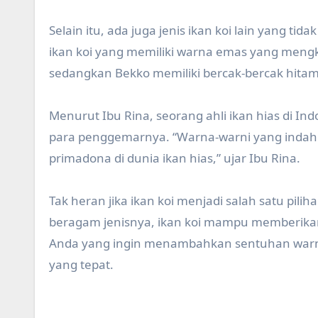
Selain itu, ada juga jenis ikan koi lain yang ti
ikan koi yang memiliki warna emas yang mengki
sedangkan Bekko memiliki bercak-bercak hitam
Menurut Ibu Rina, seorang ahli ikan hias di In
para penggemarnya. “Warna-warni yang indah
primadona di dunia ikan hias,” ujar Ibu Rina.
Tak heran jika ikan koi menjadi salah satu pil
beragam jenisnya, ikan koi mampu memberikan 
Anda yang ingin menambahkan sentuhan warna-w
yang tepat.