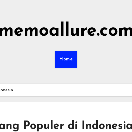
memoallure.co
Home
ndonesia
yang Populer di Indonesi