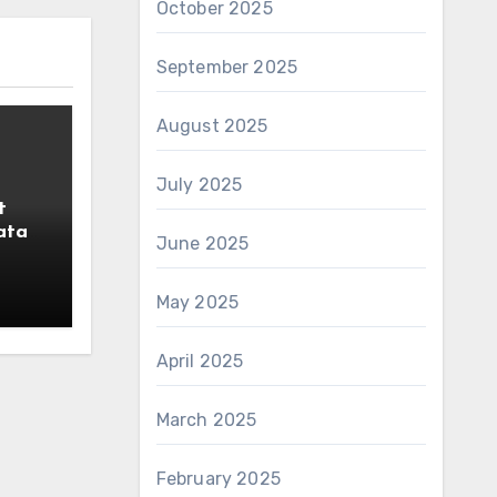
October 2025
September 2025
August 2025
July 2025
t
atan,
June 2025
May 2025
April 2025
March 2025
February 2025