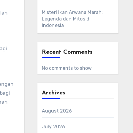
alah
Misteri Ikan Arwana Merah:
Legenda dan Mitos di
Indonesia
agi
Recent Comments
No comments to show.
Dengan
bagi
Archives
ihan
August 2026
July 2026