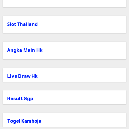
Slot Thailand
Angka Main Hk
Live Draw Hk
Result Sgp
Togel Kamboja