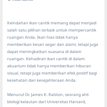
Keindahan ikan cantik memang dapat menjadi
salah satu pilihan terbaik untuk mempercantik
ruangan Anda. Ikan hias tidak hanya
memberikan kesan segar dan alami, tetapi juga
dapat meningkatkan suasana di dalam
ruangan. Kehadiran ikan cantik di dalam
akuarium tidak hanya memberikan hiburan
visual, tetapi juga memberikan efek positif bagi
kesehatan dan kesejahteraan Anda.
Menurut Dr. James K. Ralston, seorang ahli
biologi kelautan dari Universitas Harvard,