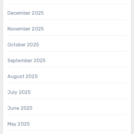
December 2025
November 2025
October 2025
September 2025
August 2025
July 2025
June 2025
May 2025