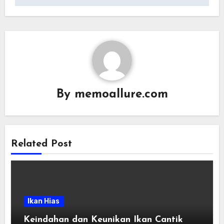
By
memoallure.com
Related Post
Ikan Hias
Keindahan dan Keunikan Ikan Cantik