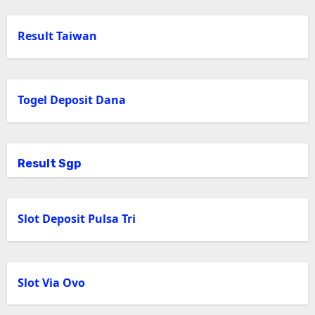
Result Taiwan
Togel Deposit Dana
Result Sgp
Slot Deposit Pulsa Tri
Slot Via Ovo