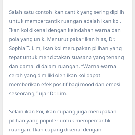
Salah satu contoh ikan cantik yang sering dipilih
untuk mempercantik ruangan adalah ikan koi.
Ikan koi dikenal dengan keindahan warna dan
pola yang unik. Menurut pakar ikan hias, Dr.
Sophia T. Lim, ikan koi merupakan pilihan yang
tepat untuk menciptakan suasana yang tenang
dan damai di dalam ruangan. “Warna-warna
cerah yang dimiliki oleh ikan koi dapat
memberikan efek positif bagi mood dan emosi
seseorang,” ujar Dr. Lim.
Selain ikan koi, ikan cupang juga merupakan
pilihan yang populer untuk mempercantik
ruangan. Ikan cupang dikenal dengan