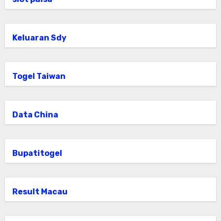
Keluaran Sdy
Togel Taiwan
Data China
Bupatitogel
Result Macau