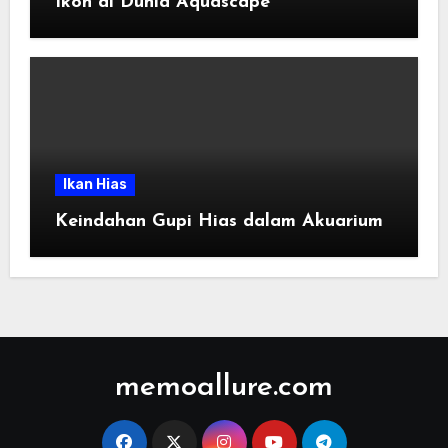
Ikon di Dunia Aquascape
Ikan Hias
Keindahan Gupi Hias dalam Akuarium
memoallure.com