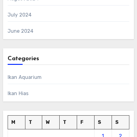
July 2024
June 2024
Categories
Ikan Aquarium
Ikan Hias
M
T
W
T
F
S
S
1
2