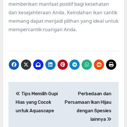
memberikan manfaat positif bagi kesehatan
dan kesejahteraan Anda. Keindahan ikan cantik
memang dapat menjadi pilihan yang ideal untuk
mempercantik ruangan Anda.
Post
Tips Memilih Gupi
Perbedaan dan
navigation
Hias yang Cocok
Persamaan Ikan Hijau
untuk Aquascape
dengan Spesies
lainnya