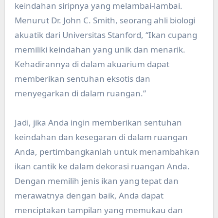
keindahan siripnya yang melambai-lambai.
Menurut Dr. John C. Smith, seorang ahli biologi
akuatik dari Universitas Stanford, “Ikan cupang
memiliki keindahan yang unik dan menarik.
Kehadirannya di dalam akuarium dapat
memberikan sentuhan eksotis dan
menyegarkan di dalam ruangan.”
Jadi, jika Anda ingin memberikan sentuhan
keindahan dan kesegaran di dalam ruangan
Anda, pertimbangkanlah untuk menambahkan
ikan cantik ke dalam dekorasi ruangan Anda.
Dengan memilih jenis ikan yang tepat dan
merawatnya dengan baik, Anda dapat
menciptakan tampilan yang memukau dan