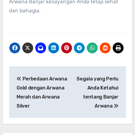
Arwana Banjar kesayangan Anda tetap sehat
dan bahagia.
Post
Perbedaan Arwana
Segala yang Perlu
navigation
Gold dengan Arwana
Anda Ketahui
Merah dan Arwana
tentang Banjar
Silver
Arwana