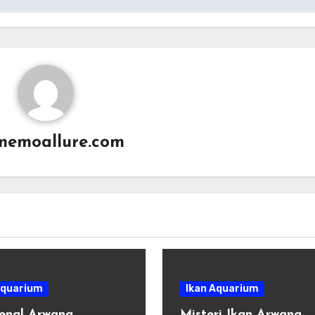
memoallure.com
Aquarium
Ikan Aquarium
enal Arwana
Misteri Ikan Arwana