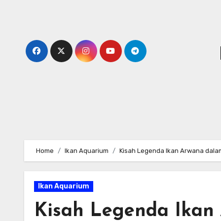
Skip
to
content
Home
Ikan Aquarium
Kisah Legenda Ikan Arwana dala
Ikan Aquarium
Kisah Legenda Ikan