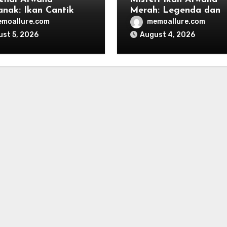
anak: Ikan Cantik
Merah: Legenda dan
n Mitos Mengerikan
Mitos di Indonesia
moallure.com
memoallure.com
st 5, 2026
August 4, 2026