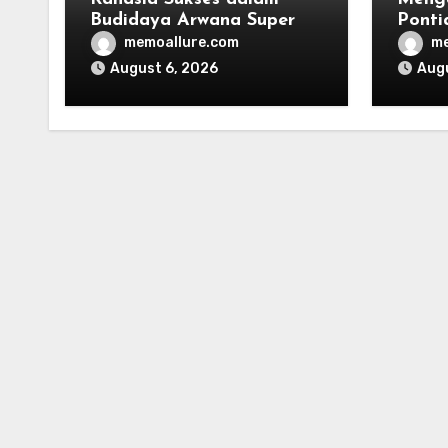
Budidaya Arwana Super
Ponti
denga
memoallure.com
me
August 6, 2026
Augu