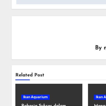
By
Related Post
Ikan Aquarium
Ikan 
Rahasia Sukses dalam
Meng