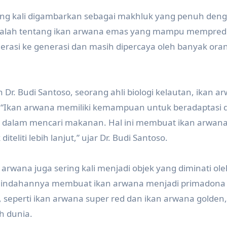
ring kali digambarkan sebagai makhluk yang penuh den
 adalah tentang ikan arwana emas yang mampu mempredi
nerasi ke generasi dan masih dipercaya oleh banyak ora
 Dr. Budi Santoso, seorang ahli biologi kelautan, ikan a
. “Ikan arwana memiliki kemampuan untuk beradaptasi
am dalam mencari makanan. Hal ini membuat ikan arwan
eliti lebih lanjut,” ujar Dr. Budi Santoso.
arwana juga sering kali menjadi objek yang diminati ole
 keindahannya membuat ikan arwana menjadi primadona 
 seperti ikan arwana super red dan ikan arwana golden,
h dunia.