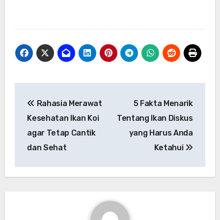
Post
Rahasia Merawat
5 Fakta Menarik
navigation
Kesehatan Ikan Koi
Tentang Ikan Diskus
agar Tetap Cantik
yang Harus Anda
dan Sehat
Ketahui