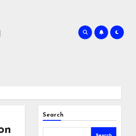
m
Search
on
Search