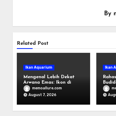
By
Related Post
Ikan Aquarium
Ikan 
Mengenal Lebih Dekat
Rahas
Arwana Emas: Ikon di
Budid
Dunia Aquascape
memoallure.com
me
August 7, 2026
Augu