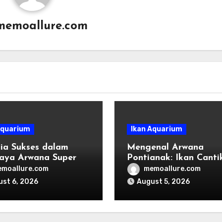
memoallure.com
Aquarium
Ikan Aquarium
ia Sukses dalam
Mengenal Arwana
aya Arwana Super
Pontianak: Ikan Canti
dengan Mitos Menger
moallure.com
memoallure.com
st 6, 2026
August 5, 2026