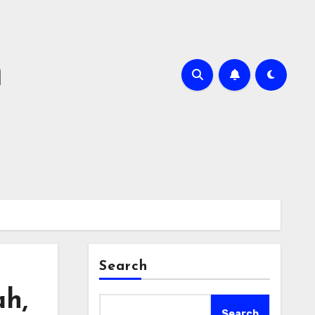
m
Search
h,
Search