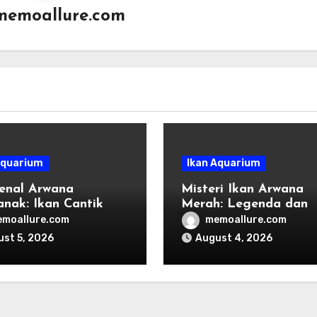
memoallure.com
Aquarium
Ikan Aquarium
enal Arwana
Misteri Ikan Arwana
anak: Ikan Cantik
Merah: Legenda dan
n Mitos Mengerikan
Mitos di Indonesia
moallure.com
memoallure.com
st 5, 2026
August 4, 2026