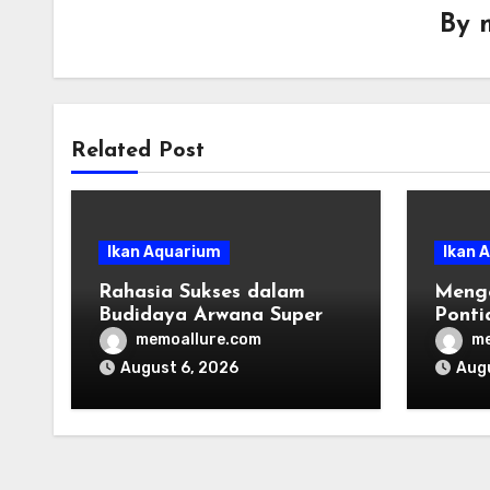
By
Related Post
Ikan Aquarium
Ikan 
Rahasia Sukses dalam
Meng
Budidaya Arwana Super
Ponti
denga
memoallure.com
me
August 6, 2026
Augu