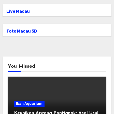
Live Macau
Toto Macau 5D
You Missed
Ikan Aquarium
Keunikan Arwana Pontianak: Asal Usul