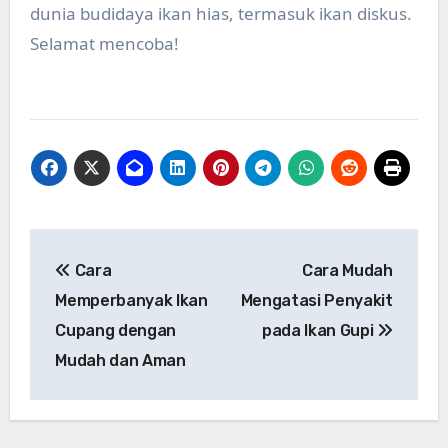
dunia budidaya ikan hias, termasuk ikan diskus.
Selamat mencoba!
Post
Cara
Cara Mudah
navigation
Memperbanyak Ikan
Mengatasi Penyakit
Cupang dengan
pada Ikan Gupi
Mudah dan Aman