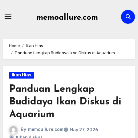
Skip
to
memoallure.com
content
Home
Ikan Hias
Panduan Lengkap Budidaya Ikan Diskus di Aquarium
Ikan Hias
Panduan Lengkap
Budidaya Ikan Diskus di
Aquarium
By
memoallure.com
May 27, 2026
#ikan diskus