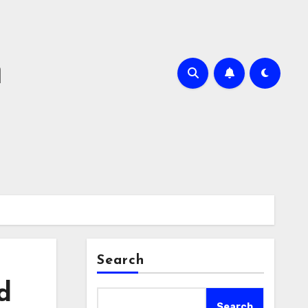
m
Search
d
Search