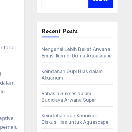
Recent Posts
antara
Mengenal Lebih Dekat Arwana
Emas: Ikon di Dunia Aquascape
Keindahan Gupi Hias dalam
d
Akuarium
n dalam
ld
Rahasia Sukses dalam
Budidaya Arwana Super
Keindahan dan Keunikan
aptive
Diskus Hias untuk Aquascape
h pemalu