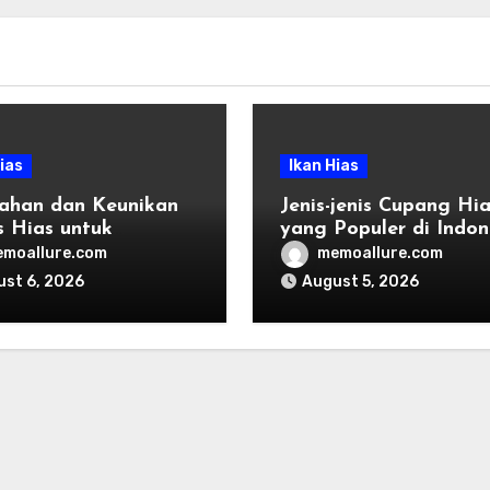
ias
Ikan Hias
ahan dan Keunikan
Jenis-jenis Cupang Hia
s Hias untuk
yang Populer di Indon
scape
moallure.com
memoallure.com
st 6, 2026
August 5, 2026