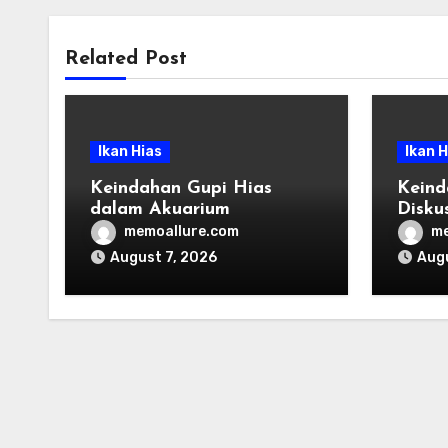
Related Post
Ikan Hias
Ikan H
Keindahan Gupi Hias
Keind
dalam Akuarium
Disku
Aqua
memoallure.com
me
August 7, 2026
Augu