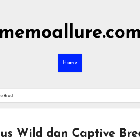
memoallure.co
Home
ve Bred
us Wild dan Captive Bre