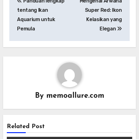
Panduan lengkap
Mengenal Arwana
navigation
tentang Ikan
Super Red: Ikon
Aquarium untuk
Kelasikan yang
Pemula
Elegan
By
memoallure.com
Related Post