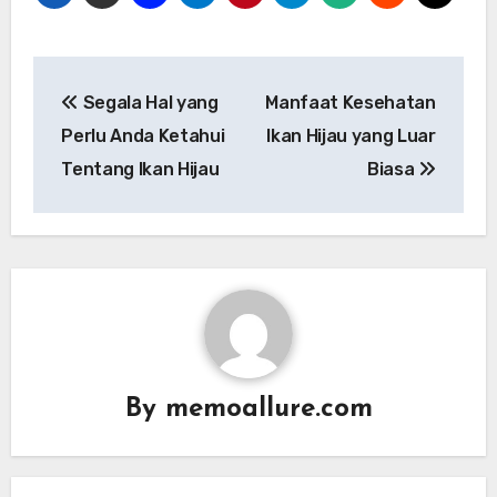
Post
Segala Hal yang
Manfaat Kesehatan
navigation
Perlu Anda Ketahui
Ikan Hijau yang Luar
Tentang Ikan Hijau
Biasa
By
memoallure.com