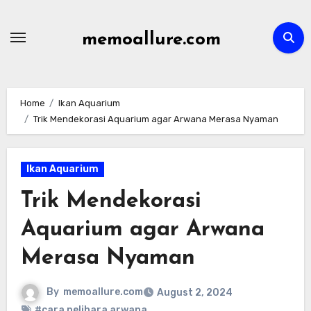
Skip
to
memoallure.com
content
Home
Ikan Aquarium
Trik Mendekorasi Aquarium agar Arwana Merasa Nyaman
Ikan Aquarium
Trik Mendekorasi
Aquarium agar Arwana
Merasa Nyaman
By
memoallure.com
August 2, 2024
#cara pelihara arwana