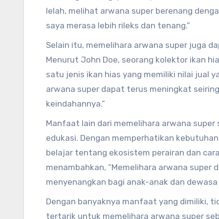
lelah, melihat arwana super berenang den
saya merasa lebih rileks dan tenang.”
Selain itu, memelihara arwana super juga d
Menurut John Doe, seorang kolektor ikan hi
satu jenis ikan hias yang memiliki nilai jual
arwana super dapat terus meningkat seiri
keindahannya.”
Manfaat lain dari memelihara arwana super 
edukasi. Dengan memperhatikan kebutuhan d
belajar tentang ekosistem perairan dan car
menambahkan, “Memelihara arwana super d
menyenangkan bagi anak-anak dan dewasa 
terhadap lingkungan.”
Dengan banyaknya manfaat yang dimiliki, ti
tertarik untuk memelihara arwana super sebag