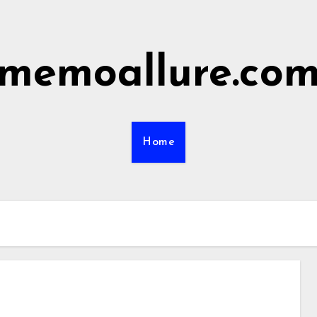
memoallure.co
Home