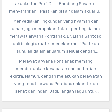
hias yang mengandung protein tinggi.”
akuakultur, Prof. Dr. Ir. Bambang Susanto,
menyarankan, “Pastikan pH air dalam akuarium
tetap stabil dan bersih. Gunakan filter yang
Menyediakan lingkungan yang nyaman dan
baik untuk menjaga kebersihan air dan hindari
aman juga merupakan faktor penting dalam
overfeeding agar kualitas air tetap terjaga.”
merawat arwana Pontianak. Dr. Liana Santoso,
ahli biologi akuatik, menekankan, “Pastikan
suhu air dalam akuarium sesuai dengan
kebutuhan arwana Pontianak, yaitu sekitar 26-
Merawat arwana Pontianak memang
30 derajat Celsius. Selain itu, berikan
membutuhkan kesabaran dan perhatian
perlindungan dari stres dengan menyediakan
ekstra. Namun, dengan melakukan perawatan
tempat persembunyian yang cukup.”
yang tepat, arwana Pontianak akan tetap
sehat dan indah. Jadi, jangan ragu untuk
memberikan perawatan terbaik bagi ikan hias
kesayangan Anda.