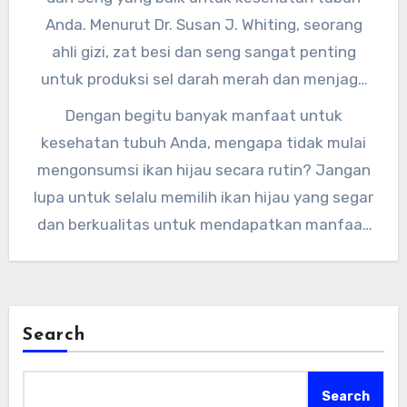
Anda. Menurut Dr. Susan J. Whiting, seorang
ahli gizi, zat besi dan seng sangat penting
untuk produksi sel darah merah dan menjaga
sistem kekebalan tubuh Anda tetap kuat.
Dengan begitu banyak manfaat untuk
Dengan mengonsumsi ikan hijau, Anda bisa
kesehatan tubuh Anda, mengapa tidak mulai
mendapatkan asupan zat besi dan seng yang
mengonsumsi ikan hijau secara rutin? Jangan
cukup untuk tubuh Anda.
lupa untuk selalu memilih ikan hijau yang segar
dan berkualitas untuk mendapatkan manfaat
terbaik. Semoga artikel ini bermanfaat untuk
Anda dan selamat mencoba manfaat ikan hijau
untuk kesehatan tubuh Anda.
Search
Search