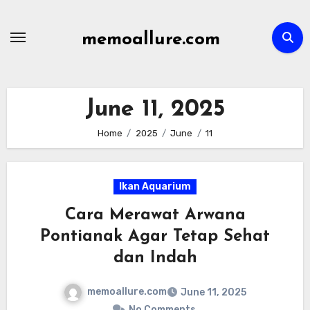
Skip
to
memoallure.com
content
June 11, 2025
Home
2025
June
11
Ikan Aquarium
Cara Merawat Arwana
Pontianak Agar Tetap Sehat
dan Indah
memoallure.com
June 11, 2025
No Comments