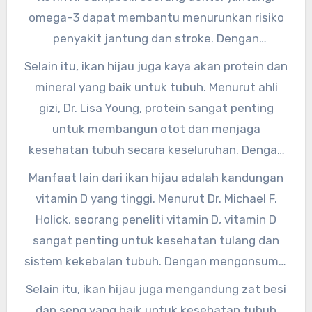
omega-3 dapat membantu menurunkan risiko
penyakit jantung dan stroke. Dengan
mengonsumsi ikan hijau secara rutin, Anda bisa
Selain itu, ikan hijau juga kaya akan protein dan
menjaga kesehatan jantung dan pembuluh
mineral yang baik untuk tubuh. Menurut ahli
darah Anda.
gizi, Dr. Lisa Young, protein sangat penting
untuk membangun otot dan menjaga
kesehatan tubuh secara keseluruhan. Dengan
mengonsumsi ikan hijau, Anda bisa
Manfaat lain dari ikan hijau adalah kandungan
mendapatkan asupan protein yang cukup
vitamin D yang tinggi. Menurut Dr. Michael F.
untuk tubuh Anda.
Holick, seorang peneliti vitamin D, vitamin D
sangat penting untuk kesehatan tulang dan
sistem kekebalan tubuh. Dengan mengonsumsi
ikan hijau, Anda bisa memenuhi kebutuhan
Selain itu, ikan hijau juga mengandung zat besi
vitamin D tubuh Anda.
dan seng yang baik untuk kesehatan tubuh