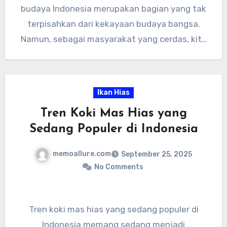
dan kepercayaan tentang arwana sebaiknya
budaya Indonesia merupakan bagian yang tak
dipahami sebagai bagian dari warisan budaya
terpisahkan dari kekayaan budaya bangsa.
nenek moyang kita. Namun, kita juga perlu
Namun, sebagai masyarakat yang cerdas, kita
bijaksana dalam memahami dan
perlu mampu menyikapinya dengan bijak dan
menginterpretasikannya.”
tidak terjebak dalam pemahaman yang terlalu
berlebihan.
Ikan Hias
Tren Koki Mas Hias yang
Sedang Populer di Indonesia
memoallure.com
September 25, 2025
No Comments
Tren koki mas hias yang sedang populer di
Indonesia memang sedang menjadi