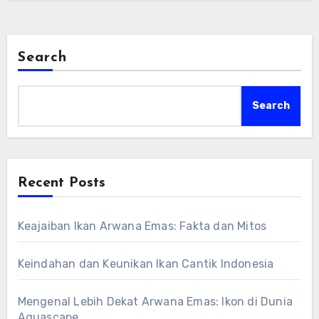
eksplorasi tren koki mas hias yang sedang
populer di Indonesia dan nikmati hidangan
lezat yang dihasilkannya!
Search
Search
Recent Posts
Keajaiban Ikan Arwana Emas: Fakta dan Mitos
Keindahan dan Keunikan Ikan Cantik Indonesia
Mengenal Lebih Dekat Arwana Emas: Ikon di Dunia
Aquascape