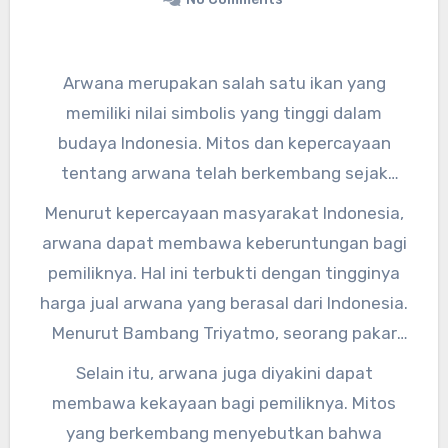
Arwana merupakan salah satu ikan yang
memiliki nilai simbolis yang tinggi dalam
budaya Indonesia. Mitos dan kepercayaan
tentang arwana telah berkembang sejak
zaman dahulu kala dan masih tetap
Menurut kepercayaan masyarakat Indonesia,
dilestarikan hingga saat ini. Dalam masyarakat
arwana dapat membawa keberuntungan bagi
Indonesia, arwana dianggap sebagai simbol
pemiliknya. Hal ini terbukti dengan tingginya
keberuntungan, kekayaan, dan kekuatan.
harga jual arwana yang berasal dari Indonesia.
Menurut Bambang Triyatmo, seorang pakar
budidaya arwana, “Arwana memang dianggap
Selain itu, arwana juga diyakini dapat
sebagai ikan yang membawa keberuntungan
membawa kekayaan bagi pemiliknya. Mitos
bagi pemiliknya. Banyak orang yang rela
yang berkembang menyebutkan bahwa