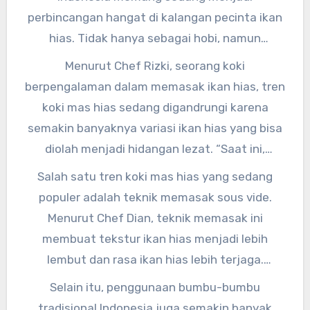
perbincangan hangat di kalangan pecinta ikan
hias. Tidak hanya sebagai hobi, namun
memasak ikan hias dengan koki yang
Menurut Chef Rizki, seorang koki
berpengalaman juga menjadi suatu kegiatan
berpengalaman dalam memasak ikan hias, tren
yang menarik untuk dicoba.
koki mas hias sedang digandrungi karena
semakin banyaknya variasi ikan hias yang bisa
diolah menjadi hidangan lezat. “Saat ini,
masyarakat semakin sadar akan pentingnya
Salah satu tren koki mas hias yang sedang
menjaga kelestarian ikan hias. Maka dari itu,
populer adalah teknik memasak sous vide.
mereka lebih memilih untuk memasak ikan hias
Menurut Chef Dian, teknik memasak ini
yang sudah dibudidayakan daripada yang
membuat tekstur ikan hias menjadi lebih
berasal dari alam,” ujarnya.
lembut dan rasa ikan hias lebih terjaga.
“Dengan menggunakan teknik sous vide, kita
Selain itu, penggunaan bumbu-bumbu
bisa memastikan ikan hias matang secara
tradisional Indonesia juga semakin banyak