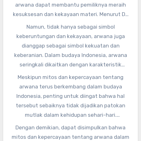
mengeluarkan uang besar hanya untuk
arwana dapat membantu pemiliknya meraih
memiliki satu ekor arwana.”
kesuksesan dan kekayaan materi. Menurut Dr.
Siti Nurlela, seorang ahli budaya Indonesia,
Namun, tidak hanya sebagai simbol
“Arwana seringkali dijadikan sebagai simbol
keberuntungan dan kekayaan, arwana juga
kekayaan dan kemakmuran dalam budaya
dianggap sebagai simbol kekuatan dan
Indonesia. Hal ini terbukti dengan banyaknya
keberanian. Dalam budaya Indonesia, arwana
orang yang memiliki arwana sebagai investasi.”
seringkali dikaitkan dengan karakteristik
pahlawan yang tangguh dan berani. Hal ini
Meskipun mitos dan kepercayaan tentang
dapat dilihat dari julukan “ikan naga” yang
arwana terus berkembang dalam budaya
melekat pada arwana.
Indonesia, penting untuk diingat bahwa hal
tersebut sebaiknya tidak dijadikan patokan
mutlak dalam kehidupan sehari-hari.
Sebagaimana disampaikan oleh Prof. Dr.
Dengan demikian, dapat disimpulkan bahwa
Suryadi, seorang ahli budaya Indonesia, “Mitos
mitos dan kepercayaan tentang arwana dalam