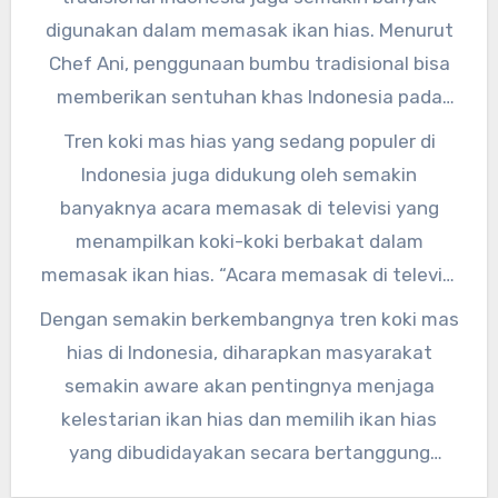
merata tanpa kehilangan rasa dan nutrisi,”
digunakan dalam memasak ikan hias. Menurut
tambahnya.
Chef Ani, penggunaan bumbu tradisional bisa
memberikan sentuhan khas Indonesia pada
hidangan ikan hias. “Kombinasi bumbu
Tren koki mas hias yang sedang populer di
tradisional dengan ikan hias yang dipilih
Indonesia juga didukung oleh semakin
dengan teliti bisa menciptakan hidangan yang
banyaknya acara memasak di televisi yang
lezat dan menggugah selera,” paparnya.
menampilkan koki-koki berbakat dalam
memasak ikan hias. “Acara memasak di televisi
bisa menjadi inspirasi bagi para pecinta ikan
Dengan semakin berkembangnya tren koki mas
hias untuk mencoba membuat hidangan-
hias di Indonesia, diharapkan masyarakat
hidangan kreatif dengan ikan hias sebagai
semakin aware akan pentingnya menjaga
bahan utamanya,” ujar Chef Budi.
kelestarian ikan hias dan memilih ikan hias
yang dibudidayakan secara bertanggung
jawab. Jadi, tunggu apalagi? Yuk coba