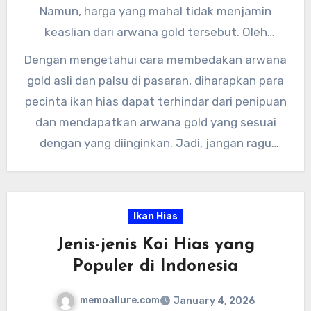
Namun, harga yang mahal tidak menjamin
keaslian dari arwana gold tersebut. Oleh
karena itu, pastikan untuk membeli arwana
Dengan mengetahui cara membedakan arwana
gold dari penjual yang terpercaya dan memiliki
gold asli dan palsu di pasaran, diharapkan para
reputasi baik.
pecinta ikan hias dapat terhindar dari penipuan
dan mendapatkan arwana gold yang sesuai
dengan yang diinginkan. Jadi, jangan ragu
untuk bertanya kepada ahli atau penjual
arwana gold terpercaya sebelum memutuskan
untuk membeli. Semoga informasi ini
Ikan Hias
bermanfaat bagi Anda para pecinta arwana
Jenis-jenis Koi Hias yang
gold!
Populer di Indonesia
memoallure.com
January 4, 2026