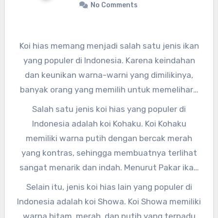
No Comments
Koi hias memang menjadi salah satu jenis ikan
yang populer di Indonesia. Karena keindahan
dan keunikan warna-warni yang dimilikinya,
banyak orang yang memilih untuk memelihara
jenis ikan ini di kolam-kolam hiasan mereka.
Salah satu jenis koi hias yang populer di
Namun, tahukah kamu bahwa ada berbagai
Indonesia adalah koi Kohaku. Koi Kohaku
jenis koi hias yang populer di Indonesia?
memiliki warna putih dengan bercak merah
yang kontras, sehingga membuatnya terlihat
sangat menarik dan indah. Menurut Pakar ikan
hias, Bapak Suryadi, “Koi Kohaku merupakan
Selain itu, jenis koi hias lain yang populer di
salah satu jenis koi yang paling diminati di
Indonesia adalah koi Showa. Koi Showa memiliki
Indonesia karena keindahan warnanya yang
warna hitam, merah, dan putih yang terpadu