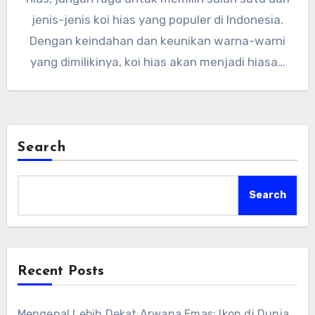
jenis-jenis koi hias yang populer di Indonesia.
Dengan keindahan dan keunikan warna-warni
yang dimilikinya, koi hias akan menjadi hiasan
yang menarik dan mempercantik kolam hiasan
kamu. Semoga artikel ini bermanfaat dan
memberikan informasi yang berguna bagi para
pecinta koi hias di Indonesia.
Search
Search
Recent Posts
Mengenal Lebih Dekat Arwana Emas: Ikon di Dunia