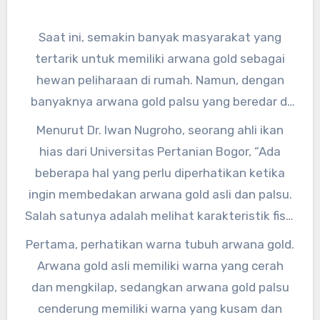
Saat ini, semakin banyak masyarakat yang
tertarik untuk memiliki arwana gold sebagai
hewan peliharaan di rumah. Namun, dengan
banyaknya arwana gold palsu yang beredar di
pasaran, membuat para pecinta ikan hias
Menurut Dr. Iwan Nugroho, seorang ahli ikan
harus lebih teliti dalam memilih. Oleh karena
hias dari Universitas Pertanian Bogor, “Ada
itu, penting untuk mengetahui cara
beberapa hal yang perlu diperhatikan ketika
membedakan arwana gold asli dan palsu di
ingin membedakan arwana gold asli dan palsu.
pasaran.
Salah satunya adalah melihat karakteristik fisik
dari ikan tersebut.”
Pertama, perhatikan warna tubuh arwana gold.
Arwana gold asli memiliki warna yang cerah
dan mengkilap, sedangkan arwana gold palsu
cenderung memiliki warna yang kusam dan