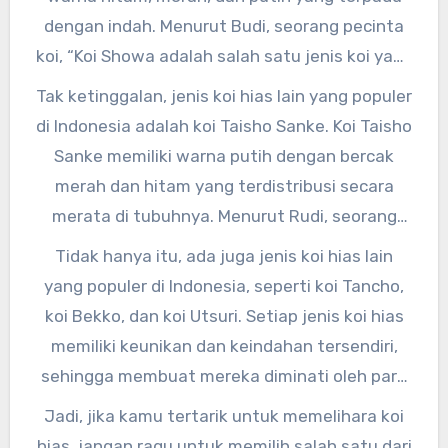
sangat eye-catching.”
dengan indah. Menurut Budi, seorang pecinta
koi, “Koi Showa adalah salah satu jenis koi yang
memiliki karakter yang kuat dan
Tak ketinggalan, jenis koi hias lain yang populer
mengesankan.”
di Indonesia adalah koi Taisho Sanke. Koi Taisho
Sanke memiliki warna putih dengan bercak
merah dan hitam yang terdistribusi secara
merata di tubuhnya. Menurut Rudi, seorang
penggemar koi, “Koi Taisho Sanke adalah salah
Tidak hanya itu, ada juga jenis koi hias lain
satu jenis koi yang paling elegan dan
yang populer di Indonesia, seperti koi Tancho,
memukau.”
koi Bekko, dan koi Utsuri. Setiap jenis koi hias
memiliki keunikan dan keindahan tersendiri,
sehingga membuat mereka diminati oleh para
penggemar ikan hias di Indonesia.
Jadi, jika kamu tertarik untuk memelihara koi
hias, jangan ragu untuk memilih salah satu dari