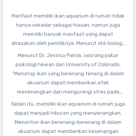
Manfaat memiliki ikan aquarium di rumah tidak
hanya sekedar sebagai hiasan, namun juga
memiliki banyak manfaat yang dapat
dirasakan oleh pemiliknya. Menurut ahli biologi,
memiliki ikan aquarium di rumah dapat
Menurut Dr. Jessica Pierce, seorang pakar
memberikan efek positif bagi kesehatan
psikologi hewan dari University of Colorado,
mental seseorang.
“Menatap ikan yang berenang tenang di dalam
akuarium dapat memberikan efek
menenangkan dan mengurangi stres pada
pemiliknya.” Hal ini juga didukung oleh
Selain itu, memiliki ikan aquarium di rumah juga
penelitian yang dilakukan oleh National Marine
dapat menjadi hiburan yang menyenangkan.
Aquarium, yang menyatakan bahwa melihat
Menonton ikan berenang-berenang di dalam
ikan di dalam akuarium dapat menurunkan
akuarium dapat memberikan kesenangan