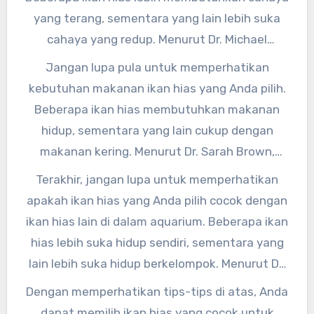
yang terang, sementara yang lain lebih suka
cahaya yang redup. Menurut Dr. Michael
Johnson, seorang ahli biologi akuatik,
Jangan lupa pula untuk memperhatikan
“Menyesuaikan tingkat kecerahan cahaya di
kebutuhan makanan ikan hias yang Anda pilih.
aquarium dapat membantu ikan hias tumbuh
Beberapa ikan hias membutuhkan makanan
dengan baik dan berwarna-warni.”
hidup, sementara yang lain cukup dengan
makanan kering. Menurut Dr. Sarah Brown,
seorang ahli gizi ikan, “Memberikan makanan
Terakhir, jangan lupa untuk memperhatikan
yang sesuai dengan kebutuhan ikan hias
apakah ikan hias yang Anda pilih cocok dengan
sangat penting untuk menjaga nutrisi dan
ikan hias lain di dalam aquarium. Beberapa ikan
kesehatan ikan tersebut.”
hias lebih suka hidup sendiri, sementara yang
lain lebih suka hidup berkelompok. Menurut Dr.
Alex Lee, seorang ahli perilaku ikan, “Memilih
Dengan memperhatikan tips-tips di atas, Anda
ikan hias yang cocok dengan karakteristik ikan
dapat memilih ikan hias yang cocok untuk