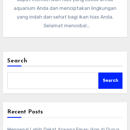
lain di aquarium dapat mencegah konflik dan
aquarium Anda dan menciptakan lingkungan
stres di antara mereka.”
yang indah dan sehat bagi ikan hias Anda.
Selamat mencoba!
Search
Search
Recent Posts
Mengenal Lebih Dekat Arwana Emas: Ikon di Dunia