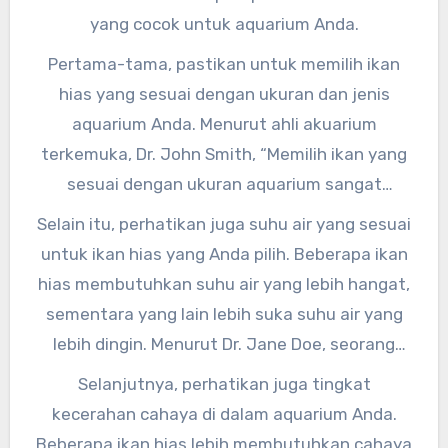
yang cocok untuk aquarium Anda.
Pertama-tama, pastikan untuk memilih ikan
hias yang sesuai dengan ukuran dan jenis
aquarium Anda. Menurut ahli akuarium
terkemuka, Dr. John Smith, “Memilih ikan yang
sesuai dengan ukuran aquarium sangat
penting untuk kesejahteraan ikan tersebut.”
Selain itu, perhatikan juga suhu air yang sesuai
Jadi, pastikan untuk mempertimbangkan
untuk ikan hias yang Anda pilih. Beberapa ikan
ukuran aquarium Anda sebelum membeli ikan
hias membutuhkan suhu air yang lebih hangat,
hias.
sementara yang lain lebih suka suhu air yang
lebih dingin. Menurut Dr. Jane Doe, seorang
pakar ikan hias, “Memperhatikan suhu air yang
Selanjutnya, perhatikan juga tingkat
sesuai sangat penting untuk menjaga
kecerahan cahaya di dalam aquarium Anda.
kesehatan dan kebahagiaan ikan hias Anda.”
Beberapa ikan hias lebih membutuhkan cahaya