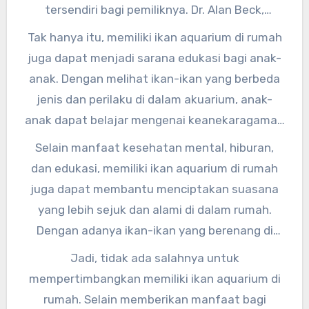
tingkat stres dan kecemasan seseorang.
tersendiri bagi pemiliknya. Dr. Alan Beck,
seorang profesor etologi dari Purdue
Tak hanya itu, memiliki ikan aquarium di rumah
University, menyatakan bahwa “Interaksi
juga dapat menjadi sarana edukasi bagi anak-
dengan hewan peliharaan, termasuk ikan di
anak. Dengan melihat ikan-ikan yang berbeda
dalam akuarium, dapat meningkatkan
jenis dan perilaku di dalam akuarium, anak-
perasaan bahagia dan kepuasan hidup
anak dapat belajar mengenai keanekaragaman
seseorang.”
hayati dan siklus kehidupan ikan. Hal ini dapat
Selain manfaat kesehatan mental, hiburan,
membantu meningkatkan minat dan
dan edukasi, memiliki ikan aquarium di rumah
pengetahuan anak-anak tentang dunia alam.
juga dapat membantu menciptakan suasana
yang lebih sejuk dan alami di dalam rumah.
Dengan adanya ikan-ikan yang berenang di
dalam akuarium, dapat menciptakan suasana
Jadi, tidak ada salahnya untuk
yang lebih hidup dan segar.
mempertimbangkan memiliki ikan aquarium di
rumah. Selain memberikan manfaat bagi