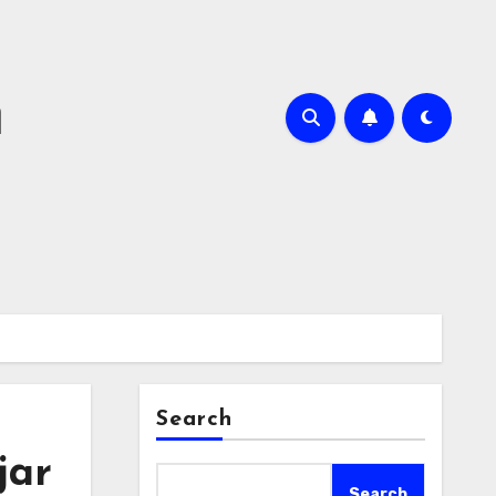
m
Search
jar
Search