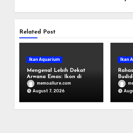
Related Post
Ikan Aquarium
Ikan 
Mengenal Lebih Dekat
Rahas
Arwana Emas: Ikon di
Budid
Dunia Aquascape
memoallure.com
me
August 7, 2026
Augu