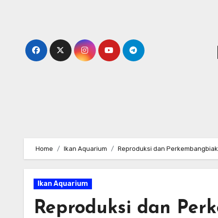
Skip
to
content
Home
Ikan Aquarium
Reproduksi dan Perkembangbiaka
Ikan Aquarium
Reproduksi dan Per