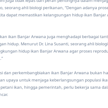
ni juga tidak lepas dari peran pentingnya dalam menja
o, seorang ahli biologi perikanan, “Dengan adanya pros
kita dapat memastikan kelangsungan hidup ikan Banjar
kan ikan Banjar Arwana juga menghadapi berbagai tan
n hidup. Menurut Dr. Lina Susanti, seorang ahli biologi
ingkungan hidup ikan Banjar Arwana agar proses reprod
.”
si dan perkembangbiakan ikan Banjar Arwana bukan h
kan upaya untuk menjaga keberlangsungan populasi ikan 
i, petani ikan, hingga pemerintah, perlu bekerja sama da
ncar.