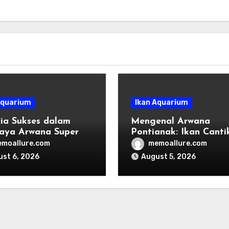
Aquarium
Ikan Aquarium
ia Sukses dalam
Mengenal Arwana
aya Arwana Super
Pontianak: Ikan Canti
dengan Mitos Menger
moallure.com
memoallure.com
st 6, 2026
August 5, 2026