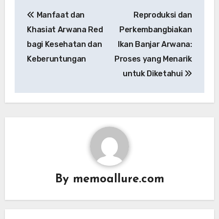
Post
Manfaat dan
Reproduksi dan
navigation
Khasiat Arwana Red
Perkembangbiakan
bagi Kesehatan dan
Ikan Banjar Arwana:
Keberuntungan
Proses yang Menarik
untuk Diketahui
By
memoallure.com