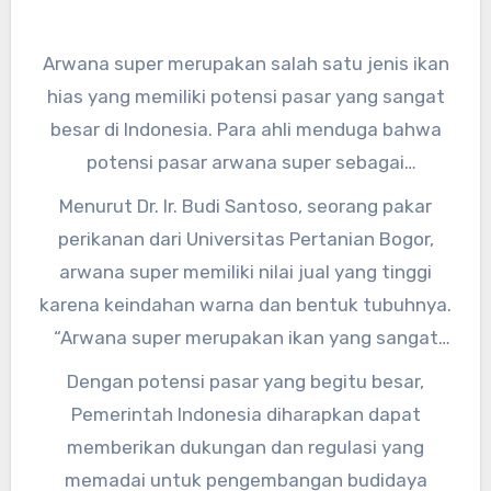
Arwana super merupakan salah satu jenis ikan
hias yang memiliki potensi pasar yang sangat
besar di Indonesia. Para ahli menduga bahwa
potensi pasar arwana super sebagai
komoditas unggulan di Indonesia masih belum
Menurut Dr. Ir. Budi Santoso, seorang pakar
tergarap sepenuhnya. Hal ini dikarenakan
perikanan dari Universitas Pertanian Bogor,
permintaan pasar yang terus meningkat
arwana super memiliki nilai jual yang tinggi
seiring dengan minat masyarakat terhadap
karena keindahan warna dan bentuk tubuhnya.
ikan hias yang eksotis.
“Arwana super merupakan ikan yang sangat
diminati oleh para kolektor ikan hias karena
Dengan potensi pasar yang begitu besar,
keunikan dan kecantikannya. Potensi pasar
Pemerintah Indonesia diharapkan dapat
arwana super di Indonesia masih sangat besar
memberikan dukungan dan regulasi yang
dan dapat menjadi salah satu komoditas
memadai untuk pengembangan budidaya