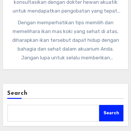
konsultasikan dengan dokter hewan akuatik
untuk mendapatkan pengobatan yang tepat.
Dr. Sarah Johnson, seorang dokter hewan
Dengan memperhatikan tips memilih dan
spesialis ikan, menekankan pentingnya deteksi
memelihara ikan mas koki yang sehat di atas,
dini terhadap penyakit pada ikan mas koki.
diharapkan ikan tersebut dapat hidup dengan
bahagia dan sehat dalam akuarium Anda.
Jangan lupa untuk selalu memberikan
perhatian dan kasih sayang yang cukup pada
ikan mas koki kesayangan Anda. Selamat
memelihara ikan mas koki!
Search
Search