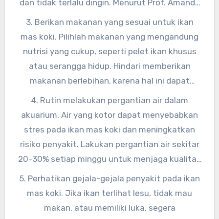
dan tidak terlalu dingin. Menurut Prof. Amanda
Lee, seorang ahli akuakultur, “Kualitas air yang
3. Berikan makanan yang sesuai untuk ikan
baik sangat penting untuk kesehatan ikan mas
mas koki. Pilihlah makanan yang mengandung
koki.”
nutrisi yang cukup, seperti pelet ikan khusus
atau serangga hidup. Hindari memberikan
makanan berlebihan, karena hal ini dapat
menyebabkan masalah pencernaan pada ikan.
4. Rutin melakukan pergantian air dalam
Dr. Maria Lopez, seorang ahli nutrisi ikan,
akuarium. Air yang kotor dapat menyebabkan
menyarankan, “Berikan makanan secukupnya
stres pada ikan mas koki dan meningkatkan
sesuai dengan kebutuhan ikan mas koki.”
risiko penyakit. Lakukan pergantian air sekitar
20-30% setiap minggu untuk menjaga kualitas
air tetap baik. Menurut Dr. David Brown,
5. Perhatikan gejala-gejala penyakit pada ikan
seorang ahli akuakultur, “Pergantian air yang
mas koki. Jika ikan terlihat lesu, tidak mau
rutin sangat penting untuk menjaga
makan, atau memiliki luka, segera
kesehatan ikan mas koki.”