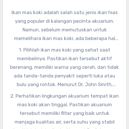
Ikan mas koki adalah salah satu jenis ikan hias
yang populer di kalangan pecinta akuarium.
Namun, sebelum memutuskan untuk
memelihara ikan mas koki, ada beberapa hal
yang perlu diperhatikan agar ikan tersebut
1. Pilihlah ikan mas koki yang sehat saat
tetap sehat dan bahagia. Berikut adalah
membelinya. Pastikan ikan tersebut aktif
beberapa tips memilih dan memelihara ikan
berenang, memiliki warna yang cerah, dan tidak
mas koki yang sehat.
ada tanda-tanda penyakit seperti luka atau
bulu yang rontok. Menurut Dr. John Smith,
seorang dokter hewan akuatik, “Memilih ikan
2. Perhatikan lingkungan akuarium tempat ikan
mas koki yang sehat adalah langkah pertama
mas koki akan tinggal. Pastikan akuarium
yang penting dalam memelihara ikan ini
tersebut memiliki filter yang baik untuk
dengan baik.”
menjaga kualitas air, serta suhu yang stabil