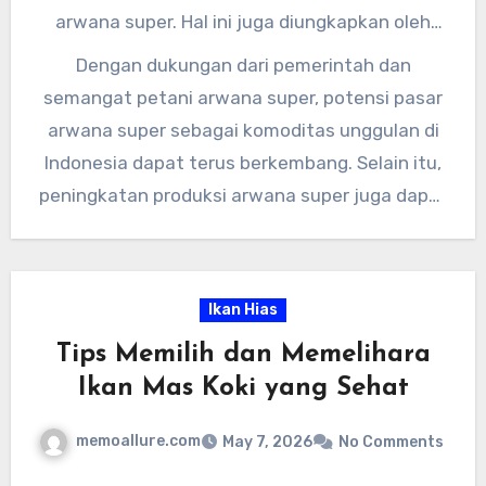
unggulan yang dapat meningkatkan
arwana super. Hal ini juga diungkapkan oleh
pendapatan petani ikan,” ujar Dr. Budi Santoso.
Ketua Asosiasi Petani Arwana Super Indonesia
Dengan dukungan dari pemerintah dan
(APASI), Bambang Susanto. “Kami berharap
semangat petani arwana super, potensi pasar
pemerintah dapat memberikan insentif dan
arwana super sebagai komoditas unggulan di
bantuan teknis kepada petani arwana super
Indonesia dapat terus berkembang. Selain itu,
agar produksi ikan ini dapat meningkat dan
peningkatan produksi arwana super juga dapat
dapat memenuhi permintaan pasar yang terus
memberikan dampak positif terhadap
bertambah,” kata Bambang Susanto.
perekonomian masyarakat petani ikan di
Indonesia. Semoga potensi pasar arwana super
Ikan Hias
ini dapat terus tumbuh dan berkembang di
Tips Memilih dan Memelihara
masa yang akan datang.
Ikan Mas Koki yang Sehat
memoallure.com
May 7, 2026
No Comments