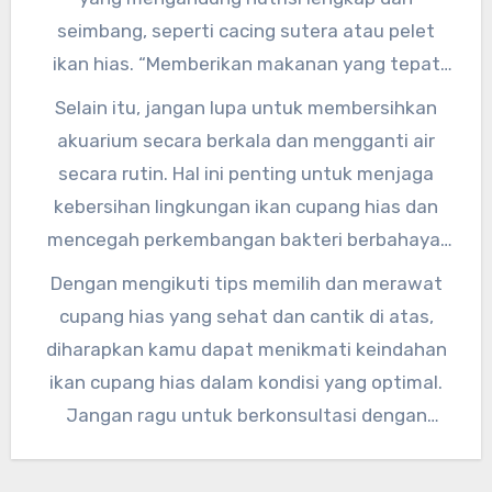
baik akan membuat cupang hias tumbuh
seimbang, seperti cacing sutera atau pelet
dengan baik dan warna tubuhnya tetap cerah,”
ikan hias. “Memberikan makanan yang tepat
ujarnya.
akan membantu menjaga kesehatan dan
Selain itu, jangan lupa untuk membersihkan
kecantikan cupang hias,” kata Dr. Michael
akuarium secara berkala dan mengganti air
Johnson, seorang ahli nutrisi ikan dari
secara rutin. Hal ini penting untuk menjaga
Universitas Akuaponik.
kebersihan lingkungan ikan cupang hias dan
mencegah perkembangan bakteri berbahaya.
“Membersihkan akuarium dan mengganti air
Dengan mengikuti tips memilih dan merawat
secara rutin adalah kunci utama dalam
cupang hias yang sehat dan cantik di atas,
merawat cupang hias yang sehat dan cantik,”
diharapkan kamu dapat menikmati keindahan
tambah Dr. Johnson.
ikan cupang hias dalam kondisi yang optimal.
Jangan ragu untuk berkonsultasi dengan
peternak ikan hias terpercaya jika
membutuhkan bantuan lebih lanjut. Selamat