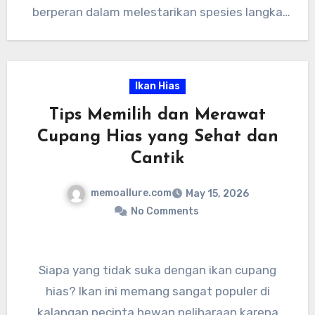
spesies ini,” ujar Prof. Dr. Ir. Siti Nurjanah, ahli
berperan dalam melestarikan spesies langka
biologi perairan dari Universitas Indonesia.
dan dilindungi ini. Terima kasih atas
perhatiannya, dan sampai jumpa di artikel
selanjutnya!
Ikan Hias
Tips Memilih dan Merawat
Cupang Hias yang Sehat dan
Cantik
memoallure.com
May 15, 2026
No Comments
Siapa yang tidak suka dengan ikan cupang
hias? Ikan ini memang sangat populer di
kalangan pecinta hewan peliharaan karena