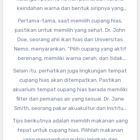
keindahan warna dan bentuk siripnya yang
unik. Namun, sebelum memutuskan untuk
Pertama-tama, saat memilih cupang hias,
memelihara cupang hias, ada beberapa tips
pastikan untuk memilih yang sehat. Dr. John
memilih dan merawat cupang hias yang sehat
Doe, seorang ahli ikan hias dari Universitas
dan cantik yang perlu kamu ketahui.
Nemo, menyarankan, “Pilih cupang yang aktif
berenang, memiliki warna cerah, dan tidak
terlihat lemah atau sakit. Hal ini menandakan
Selain itu, perhatikan juga lingkungan tempat
bahwa cupang tersebut dalam kondisi sehat.”
cupang hias akan ditempatkan. Pastikan
akuarium tempat cupang hias berada memiliki
filter dan pemanas air yang sesuai. Dr. Jane
Smith, seorang pakar akuakultur dari Institut
Ikan Berkualitas, menekankan pentingnya
Tips berikutnya adalah memilih makanan yang
kondisi lingkungan yang baik bagi ikan cupang
tepat untuk cupang hias. Pilihlah makanan
hias. “Suhu air yang stabil dan kualitas air yang
yang mengandung nutrisi lengkap dan