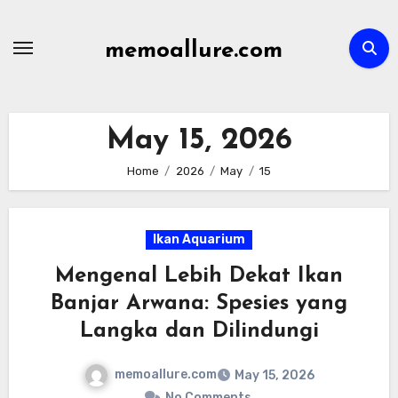
Skip
to
memoallure.com
content
May 15, 2026
Home
2026
May
15
Ikan Aquarium
Mengenal Lebih Dekat Ikan
Banjar Arwana: Spesies yang
Langka dan Dilindungi
memoallure.com
May 15, 2026
No Comments