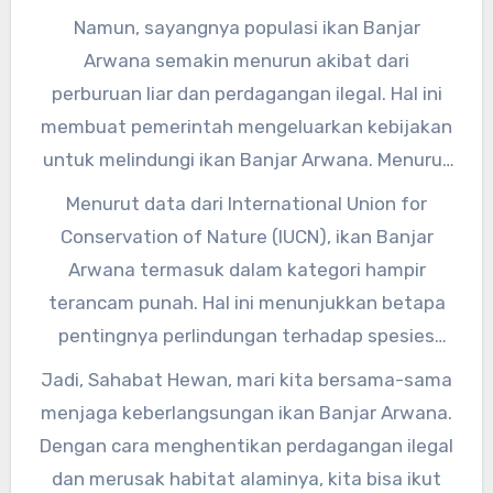
yang berkilau seperti emas. Tak heran jika ikan
Namun, sayangnya populasi ikan Banjar
Banjar Arwana sering dijadikan sebagai ikan
Arwana semakin menurun akibat dari
hias yang mahal dan mewah.
perburuan liar dan perdagangan ilegal. Hal ini
membuat pemerintah mengeluarkan kebijakan
untuk melindungi ikan Banjar Arwana. Menurut
Dr. Renny Kurnia Hadiaty, Kepala Pusat
Menurut data dari International Union for
Penelitian Limnologi LIPI, “Ikan Banjar Arwana
Conservation of Nature (IUCN), ikan Banjar
termasuk dalam spesies yang terancam punah.
Arwana termasuk dalam kategori hampir
Oleh karena itu, penting bagi kita untuk
terancam punah. Hal ini menunjukkan betapa
menjaga dan melestarikan habitatnya agar
pentingnya perlindungan terhadap spesies
populasi ikan ini tetap terjaga.”
langka ini. “Kita harus bersama-sama untuk
Jadi, Sahabat Hewan, mari kita bersama-sama
menjaga keberlangsungan hidup ikan Banjar
menjaga keberlangsungan ikan Banjar Arwana.
Arwana. Dengan melakukan langkah-langkah
Dengan cara menghentikan perdagangan ilegal
konservasi, kita bisa mencegah punahnya
dan merusak habitat alaminya, kita bisa ikut