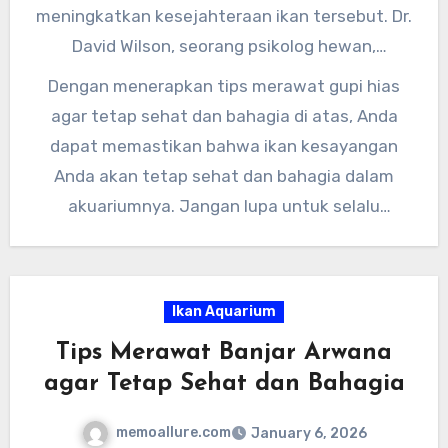
meningkatkan kesejahteraan ikan tersebut. Dr.
David Wilson, seorang psikolog hewan,
menyarankan untuk “berbicara atau
Dengan menerapkan tips merawat gupi hias
memberikan makanan langsung kepada gupi
agar tetap sehat dan bahagia di atas, Anda
hias Anda secara teratur untuk mempererat
dapat memastikan bahwa ikan kesayangan
ikatan antara pemilik dan ikan.”
Anda akan tetap sehat dan bahagia dalam
akuariumnya. Jangan lupa untuk selalu
berkonsultasi dengan dokter hewan atau ahli
akuakultur jika Anda mengalami masalah
dalam merawat gupi hias Anda. Semoga artikel
Ikan Aquarium
ini bermanfaat bagi Anda para pecinta gupi
Tips Merawat Banjar Arwana
hias.
agar Tetap Sehat dan Bahagia
memoallure.com
January 6, 2026