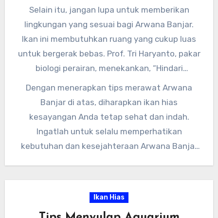
akuarium stabil dan kadar oksigen mencukupi.
Selain itu, jangan lupa untuk memberikan
Pemantauan rutin terhadap kualitas air sangat
lingkungan yang sesuai bagi Arwana Banjar.
penting dalam merawat Arwana Banjar.”
Ikan ini membutuhkan ruang yang cukup luas
untuk bergerak bebas. Prof. Tri Haryanto, pakar
biologi perairan, menekankan, “Hindari
overstocking dalam akuarium Arwana Banjar,
Dengan menerapkan tips merawat Arwana
karena dapat menyebabkan stres pada ikan.
Banjar di atas, diharapkan ikan hias
Pastikan juga terdapat tempat persembunyian
kesayangan Anda tetap sehat dan indah.
yang cukup untuk mengurangi stres.”
Ingatlah untuk selalu memperhatikan
kebutuhan dan kesejahteraan Arwana Banjar
agar dapat tumbuh dengan baik dan
menampilkan kecantikannya secara optimal.
Semoga artikel ini bermanfaat bagi para
Ikan Hias
penggemar Arwana Banjar di seluruh Indonesia.
Tips Menyulap Aquarium