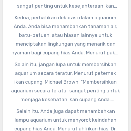
sangat penting untuk kesejahteraan ikan
cupang. Mereka membutuhkan ruang yang
Kedua, perhatikan dekorasi dalam aquarium
cukup untuk berenang dan bergerak dengan
Anda. Anda bisa menambahkan tanaman air,
bebas.” Jadi, pastikan untuk memilih aquarium
batu-batuan, atau hiasan lainnya untuk
yang cukup besar untuk ikan cupang Anda agar
menciptakan lingkungan yang menarik dan
mereka dapat tumbuh dengan baik.
nyaman bagi cupang hias Anda. Menurut pakar
aquascape, Sarah Johnson, “Tanaman air
Selain itu, jangan lupa untuk membersihkan
dapat membantu menciptakan lingkungan
aquarium secara teratur. Menurut peternak
yang alami dan menyenangkan bagi ikan
ikan cupang, Michael Brown, “Membersihkan
cupang. Mereka juga dapat membantu
aquarium secara teratur sangat penting untuk
menjaga kualitas air dalam aquarium.”
menjaga kesehatan ikan cupang Anda.
Pastikan untuk mengganti air secara rutin dan
Selain itu, Anda juga dapat menambahkan
membersihkan sisa makanan atau kotoran
lampu aquarium untuk menyorot keindahan
yang ada di dalam aquarium.”
cupang hias Anda. Menurut ahli ikan hias, Dr.