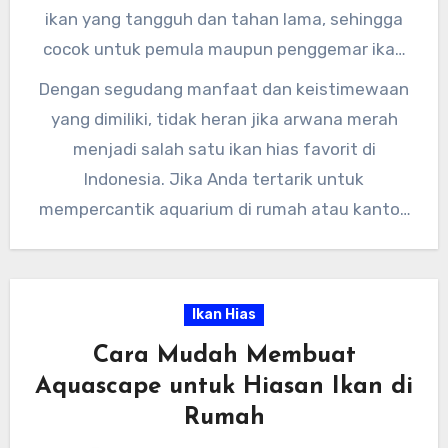
kesejukan yang membantu mengurangi stres
ikan yang tangguh dan tahan lama, sehingga
sehari-hari.
cocok untuk pemula maupun penggemar ikan
hias berpengalaman. Selain itu, arwana merah
Dengan segudang manfaat dan keistimewaan
juga memiliki daya tahan yang tinggi terhadap
yang dimiliki, tidak heran jika arwana merah
perubahan lingkungan di dalam aquarium.
menjadi salah satu ikan hias favorit di
Indonesia. Jika Anda tertarik untuk
mempercantik aquarium di rumah atau kantor,
pertimbangkanlah untuk memasang arwana
merah sebagai hiasan. Dengan keindahan dan
keberuntungan yang ditawarkannya, arwana
Ikan Hias
merah akan menjadi pilihan yang tepat untuk
Cara Mudah Membuat
menghiasi ruangan Anda.
Aquascape untuk Hiasan Ikan di
Rumah