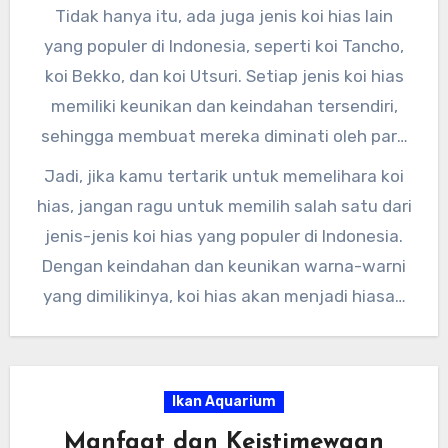
penggemar koi, “Koi Taisho Sanke adalah salah
Tidak hanya itu, ada juga jenis koi hias lain
satu jenis koi yang paling elegan dan
yang populer di Indonesia, seperti koi Tancho,
memukau.”
koi Bekko, dan koi Utsuri. Setiap jenis koi hias
memiliki keunikan dan keindahan tersendiri,
sehingga membuat mereka diminati oleh para
penggemar ikan hias di Indonesia.
Jadi, jika kamu tertarik untuk memelihara koi
hias, jangan ragu untuk memilih salah satu dari
jenis-jenis koi hias yang populer di Indonesia.
Dengan keindahan dan keunikan warna-warni
yang dimilikinya, koi hias akan menjadi hiasan
yang menarik dan mempercantik kolam hiasan
kamu. Semoga artikel ini bermanfaat dan
memberikan informasi yang berguna bagi para
Ikan Aquarium
pecinta koi hias di Indonesia.
Manfaat dan Keistimewaan