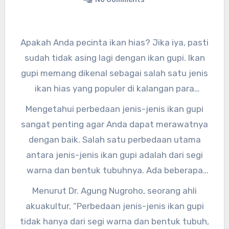
Apakah Anda pecinta ikan hias? Jika iya, pasti
sudah tidak asing lagi dengan ikan gupi. Ikan
gupi memang dikenal sebagai salah satu jenis
ikan hias yang populer di kalangan para
penggemar akuarium. Namun, tahukah Anda
Mengetahui perbedaan jenis-jenis ikan gupi
bahwa ada perbedaan jenis-jenis ikan gupi
sangat penting agar Anda dapat merawatnya
yang perlu Anda ketahui?
dengan baik. Salah satu perbedaan utama
antara jenis-jenis ikan gupi adalah dari segi
warna dan bentuk tubuhnya. Ada beberapa
jenis ikan gupi yang memiliki warna yang lebih
Menurut Dr. Agung Nugroho, seorang ahli
cerah dan menarik, sementara ada pula yang
akuakultur, “Perbedaan jenis-jenis ikan gupi
memiliki bentuk tubuh yang unik.
tidak hanya dari segi warna dan bentuk tubuh,