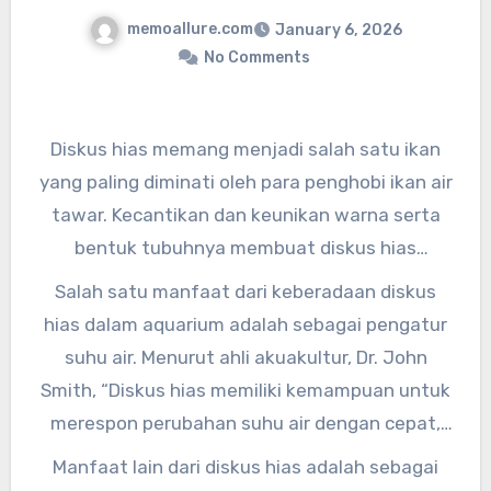
memoallure.com
January 6, 2026
No Comments
Diskus hias memang menjadi salah satu ikan
yang paling diminati oleh para penghobi ikan air
tawar. Kecantikan dan keunikan warna serta
bentuk tubuhnya membuat diskus hias
menjadi pilihan utama untuk menghiasi
Salah satu manfaat dari keberadaan diskus
aquarium. Tidak hanya sebagai hiasan, diskus
hias dalam aquarium adalah sebagai pengatur
hias juga memberikan manfaat yang baik
suhu air. Menurut ahli akuakultur, Dr. John
untuk keseimbangan ekosistem dalam
Smith, “Diskus hias memiliki kemampuan untuk
aquarium.
merespon perubahan suhu air dengan cepat,
sehingga dapat membantu menjaga suhu air
Manfaat lain dari diskus hias adalah sebagai
tetap stabil dalam aquarium.” Hal ini tentu