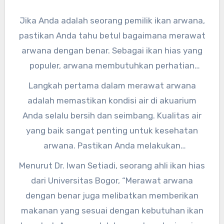
Jika Anda adalah seorang pemilik ikan arwana,
pastikan Anda tahu betul bagaimana merawat
arwana dengan benar. Sebagai ikan hias yang
populer, arwana membutuhkan perhatian
khusus agar tetap sehat dan bahagia di
Langkah pertama dalam merawat arwana
akuarium Anda. Berikut ini adalah langkah-
adalah memastikan kondisi air di akuarium
langkah mudah yang dapat Anda ikuti untuk
Anda selalu bersih dan seimbang. Kualitas air
merawat arwana dengan benar.
yang baik sangat penting untuk kesehatan
arwana. Pastikan Anda melakukan
penggantian air secara berkala dan memonitor
Menurut Dr. Iwan Setiadi, seorang ahli ikan hias
suhu air serta tingkat pH-nya.
dari Universitas Bogor, “Merawat arwana
dengan benar juga melibatkan memberikan
makanan yang sesuai dengan kebutuhan ikan