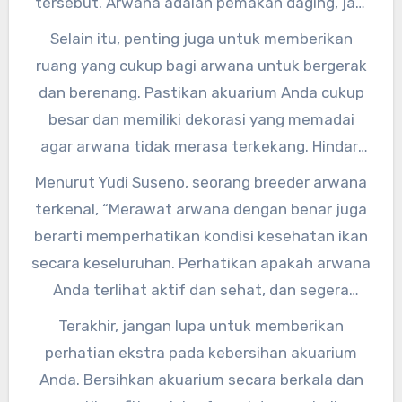
tersebut. Arwana adalah pemakan daging, jadi
pastikan Anda memberikan makanan berupa
Selain itu, penting juga untuk memberikan
cacing, udang, atau ikan kecil sebagai pakan
ruang yang cukup bagi arwana untuk bergerak
utamanya.”
dan berenang. Pastikan akuarium Anda cukup
besar dan memiliki dekorasi yang memadai
agar arwana tidak merasa terkekang. Hindari
overstocking ikan di dalam akuarium, karena
Menurut Yudi Suseno, seorang breeder arwana
hal ini dapat menyebabkan stres pada arwana.
terkenal, “Merawat arwana dengan benar juga
berarti memperhatikan kondisi kesehatan ikan
secara keseluruhan. Perhatikan apakah arwana
Anda terlihat aktif dan sehat, dan segera
tanggapi jika ada tanda-tanda penyakit
Terakhir, jangan lupa untuk memberikan
seperti warna yang pudar atau gerakan yang
perhatian ekstra pada kebersihan akuarium
aneh.”
Anda. Bersihkan akuarium secara berkala dan