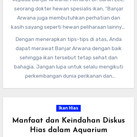
seorang dokter hewan spesialis ikan, “Banjar
Arwana juga membutuhkan perhatian dan
kasih sayang seperti hewan peliharaan lainnya.
Berinteraksi secara positif dengan ikan ini
Dengan menerapkan tips-tips di atas, Anda
dapat membuatnya tetap bahagia dan sehat.”
dapat merawat Banjar Arwana dengan baik
sehingga ikan tersebut tetap sehat dan
bahagia. Jangan lupa untuk selalu mengikuti
perkembangan dunia perikanan dan
berkonsultasi dengan para ahli untuk
mendapatkan informasi yang lebih akurat.
Semoga informasi ini bermanfaat bagi para
Ikan Hias
pecinta Banjar Arwana.
Manfaat dan Keindahan Diskus
Hias dalam Aquarium