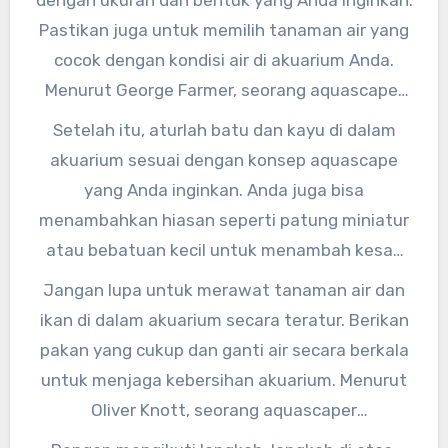
dalam rumah Anda.”
Pastikan juga untuk memilih tanaman air yang
cocok dengan kondisi air di akuarium Anda.
Menurut George Farmer, seorang aquascaper
terkenal, “Pemilihan tanaman air yang tepat
Setelah itu, aturlah batu dan kayu di dalam
sangat penting untuk menciptakan aquascape
akuarium sesuai dengan konsep aquascape
yang indah.”
yang Anda inginkan. Anda juga bisa
menambahkan hiasan seperti patung miniatur
atau bebatuan kecil untuk menambah kesan
alami. Menurut Takashi Amano, seorang
Jangan lupa untuk merawat tanaman air dan
aquascaper legendaris, “Detail-detail kecil
ikan di dalam akuarium secara teratur. Berikan
dalam aquascape dapat membuatnya terlihat
pakan yang cukup dan ganti air secara berkala
lebih hidup.”
untuk menjaga kebersihan akuarium. Menurut
Oliver Knott, seorang aquascaper
internasional, “Merawat aquascape dengan