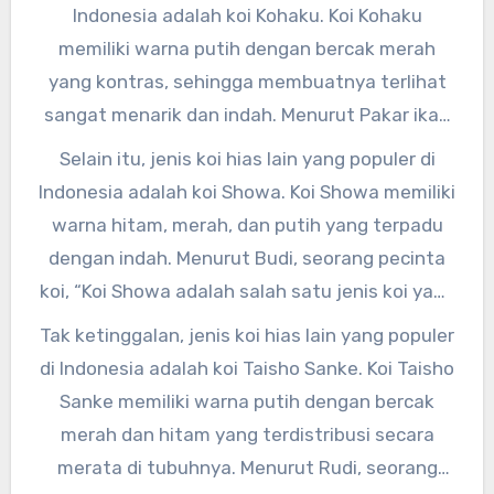
Namun, tahukah kamu bahwa ada berbagai
Indonesia adalah koi Kohaku. Koi Kohaku
jenis koi hias yang populer di Indonesia?
memiliki warna putih dengan bercak merah
yang kontras, sehingga membuatnya terlihat
sangat menarik dan indah. Menurut Pakar ikan
hias, Bapak Suryadi, “Koi Kohaku merupakan
Selain itu, jenis koi hias lain yang populer di
salah satu jenis koi yang paling diminati di
Indonesia adalah koi Showa. Koi Showa memiliki
Indonesia karena keindahan warnanya yang
warna hitam, merah, dan putih yang terpadu
sangat eye-catching.”
dengan indah. Menurut Budi, seorang pecinta
koi, “Koi Showa adalah salah satu jenis koi yang
memiliki karakter yang kuat dan
Tak ketinggalan, jenis koi hias lain yang populer
mengesankan.”
di Indonesia adalah koi Taisho Sanke. Koi Taisho
Sanke memiliki warna putih dengan bercak
merah dan hitam yang terdistribusi secara
merata di tubuhnya. Menurut Rudi, seorang