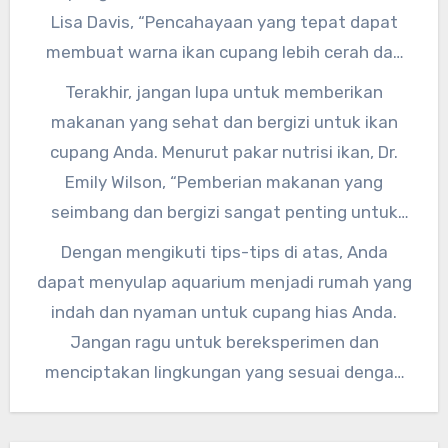
Lisa Davis, “Pencahayaan yang tepat dapat
membuat warna ikan cupang lebih cerah dan
indah. Pilihlah lampu yang cocok untuk jenis
Terakhir, jangan lupa untuk memberikan
tanaman air dan ikan cupang yang Anda miliki.”
makanan yang sehat dan bergizi untuk ikan
cupang Anda. Menurut pakar nutrisi ikan, Dr.
Emily Wilson, “Pemberian makanan yang
seimbang dan bergizi sangat penting untuk
kesehatan ikan cupang. Pastikan untuk
Dengan mengikuti tips-tips di atas, Anda
memberi mereka makanan yang sesuai dengan
dapat menyulap aquarium menjadi rumah yang
jenis ikan cupang yang Anda miliki.”
indah dan nyaman untuk cupang hias Anda.
Jangan ragu untuk bereksperimen dan
menciptakan lingkungan yang sesuai dengan
selera Anda dan kebutuhan ikan cupang Anda.
Selamat mencoba!