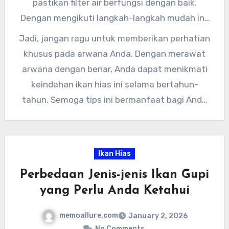
pastikan filter air berfungsi dengan baik.
Dengan mengikuti langkah-langkah mudah ini,
Anda dapat merawat arwana dengan benar
Jadi, jangan ragu untuk memberikan perhatian
dan memastikan ikan hias kesayangan Anda
khusus pada arwana Anda. Dengan merawat
tetap sehat dan bahagia.
arwana dengan benar, Anda dapat menikmati
keindahan ikan hias ini selama bertahun-
tahun. Semoga tips ini bermanfaat bagi Anda
para pemilik arwana di luar sana. Selamat
merawat arwana dengan benar!
Ikan Hias
Perbedaan Jenis-jenis Ikan Gupi
yang Perlu Anda Ketahui
memoallure.com
January 2, 2026
No Comments