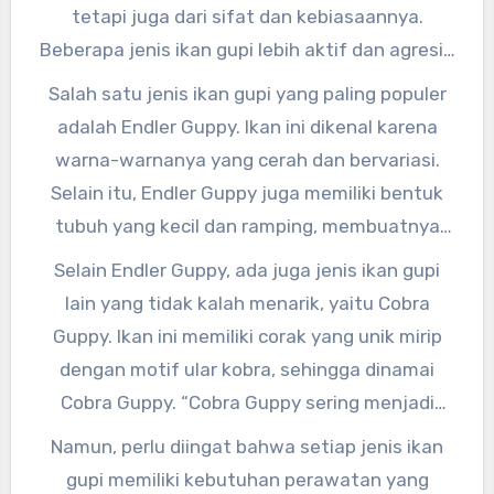
tetapi juga dari sifat dan kebiasaannya.
Beberapa jenis ikan gupi lebih aktif dan agresif,
sementara yang lain lebih tenang dan ramah.”
Salah satu jenis ikan gupi yang paling populer
adalah Endler Guppy. Ikan ini dikenal karena
warna-warnanya yang cerah dan bervariasi.
Selain itu, Endler Guppy juga memiliki bentuk
tubuh yang kecil dan ramping, membuatnya
terlihat sangat cantik di dalam akuarium.
Selain Endler Guppy, ada juga jenis ikan gupi
lain yang tidak kalah menarik, yaitu Cobra
Guppy. Ikan ini memiliki corak yang unik mirip
dengan motif ular kobra, sehingga dinamai
Cobra Guppy. “Cobra Guppy sering menjadi
favorit para penggemar ikan hias karena
Namun, perlu diingat bahwa setiap jenis ikan
keindahan motifnya yang unik,” kata Sarah
gupi memiliki kebutuhan perawatan yang