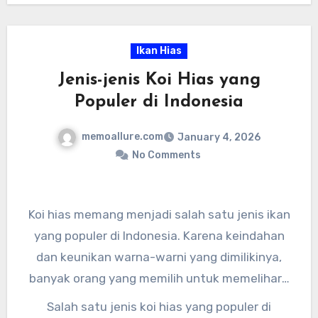
arwana gold terpercaya sebelum memutuskan
untuk membeli. Semoga informasi ini
Ikan Hias
bermanfaat bagi Anda para pecinta arwana
Jenis-jenis Koi Hias yang
gold!
Populer di Indonesia
memoallure.com
January 4, 2026
No Comments
Koi hias memang menjadi salah satu jenis ikan
yang populer di Indonesia. Karena keindahan
dan keunikan warna-warni yang dimilikinya,
banyak orang yang memilih untuk memelihara
jenis ikan ini di kolam-kolam hiasan mereka.
Salah satu jenis koi hias yang populer di