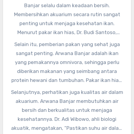
Banjar, diperlukan perawatan khusus. Berikut
Banjar selalu dalam keadaan bersih.
adalah beberapa tips merawat Arwana Banjar
Membersihkan akuarium secara rutin sangat
agar tetap sehat dan indah.
penting untuk menjaga kesehatan ikan.
Menurut pakar ikan hias, Dr. Budi Santoso,
“Akuarium yang kotor dapat menyebabkan ikan
Selain itu, pemberian pakan yang sehat juga
stres dan rentan terhadap penyakit. Oleh
sangat penting. Arwana Banjar adalah ikan
karena itu, pastikan untuk membersihkan
yang pemakannya omnivora, sehingga perlu
akuarium minimal satu kali seminggu.”
diberikan makanan yang seimbang antara
protein hewani dan tumbuhan. Pakar ikan hias,
Prof. Dian Pratiwi, menyarankan, “Jangan
Selanjutnya, perhatikan juga kualitas air dalam
memberikan pakan berlebihan kepada Arwana
akuarium. Arwana Banjar membutuhkan air
Banjar, karena dapat menyebabkan obesitas
bersih dan berkualitas untuk menjaga
dan gangguan pencernaan. Berikan pakan
kesehatannya. Dr. Adi Wibowo, ahli biologi
secukupnya dan variasi makanan yang sehat.”
akuatik, mengatakan, “Pastikan suhu air dalam