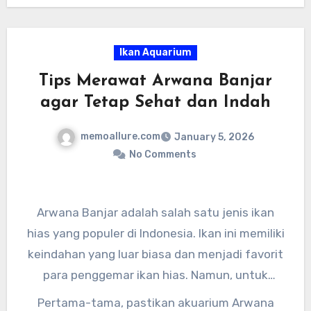
pilihan yang tepat. Jangan ragu untuk
mencoba memelihara diskus hias, dan rasakan
Ikan Aquarium
sendiri manfaat dan keindahannya dalam
Tips Merawat Arwana Banjar
aquarium Anda.
agar Tetap Sehat dan Indah
memoallure.com
January 5, 2026
No Comments
Arwana Banjar adalah salah satu jenis ikan
hias yang populer di Indonesia. Ikan ini memiliki
keindahan yang luar biasa dan menjadi favorit
para penggemar ikan hias. Namun, untuk
menjaga keindahan dan kesehatan Arwana
Pertama-tama, pastikan akuarium Arwana