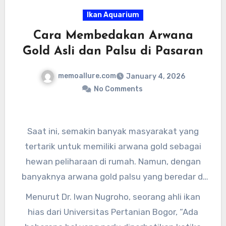
Ikan Aquarium
Cara Membedakan Arwana
Gold Asli dan Palsu di Pasaran
memoallure.com
January 4, 2026
No Comments
Saat ini, semakin banyak masyarakat yang
tertarik untuk memiliki arwana gold sebagai
hewan peliharaan di rumah. Namun, dengan
banyaknya arwana gold palsu yang beredar di
pasaran, membuat para pecinta ikan hias
Menurut Dr. Iwan Nugroho, seorang ahli ikan
harus lebih teliti dalam memilih. Oleh karena
hias dari Universitas Pertanian Bogor, “Ada
itu, penting untuk mengetahui cara