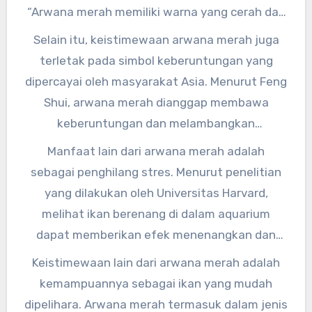
“Arwana merah memiliki warna yang cerah dan
mencolok, sehingga dapat menambah estetika
Selain itu, keistimewaan arwana merah juga
dan kesan eksklusif pada aquarium.”
terletak pada simbol keberuntungan yang
dipercayai oleh masyarakat Asia. Menurut Feng
Shui, arwana merah dianggap membawa
keberuntungan dan melambangkan
kemakmuran. Oleh karena itu, banyak orang
Manfaat lain dari arwana merah adalah
yang memelihara arwana merah sebagai upaya
sebagai penghilang stres. Menurut penelitian
untuk mendatangkan rezeki dan
yang dilakukan oleh Universitas Harvard,
keberuntungan.
melihat ikan berenang di dalam aquarium
dapat memberikan efek menenangkan dan
mengurangi tingkat stres seseorang. Dengan
Keistimewaan lain dari arwana merah adalah
memasang arwana merah di dalam aquarium,
kemampuannya sebagai ikan yang mudah
Anda dapat merasakan ketenangan dan
dipelihara. Arwana merah termasuk dalam jenis