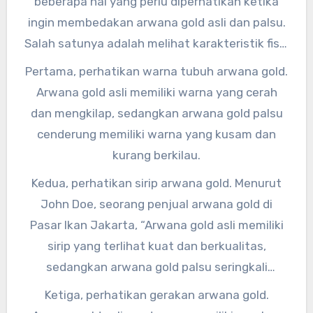
beberapa hal yang perlu diperhatikan ketika
membedakan arwana gold asli dan palsu di
ingin membedakan arwana gold asli dan palsu.
pasaran.
Salah satunya adalah melihat karakteristik fisik
dari ikan tersebut.”
Pertama, perhatikan warna tubuh arwana gold.
Arwana gold asli memiliki warna yang cerah
dan mengkilap, sedangkan arwana gold palsu
cenderung memiliki warna yang kusam dan
kurang berkilau.
Kedua, perhatikan sirip arwana gold. Menurut
John Doe, seorang penjual arwana gold di
Pasar Ikan Jakarta, “Arwana gold asli memiliki
sirip yang terlihat kuat dan berkualitas,
sedangkan arwana gold palsu seringkali
memiliki sirip yang mudah rusak dan rapuh.”
Ketiga, perhatikan gerakan arwana gold.