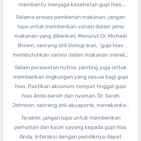
membantu menjaga kesehatan gupi hias.
Pastikan untuk memberikan makanan yang
Selama proses pemberian makanan, jangan
mengandung semua nutrisi yang dibutuhkan
lupa untuk memberikan variasi dalam jenis
oleh ikan ini.”
makanan yang diberikan. Menurut Dr. Michael
Brown, seorang ahli biologi ikan, “gupi hias
membutuhkan variasi dalam makanan mereka
agar tetap sehat dan bahagia. Berikan
Selain perawatan nutrisi, penting juga untuk
makanan alami seperti cacing sutera atau
memberikan lingkungan yang sesuai bagi gupi
larva nyamuk secara berkala.”
hias. Pastikan akuarium tempat tinggal gupi
hias Anda bersih dan nyaman. Dr. Sarah
Johnson, seorang ahli akuaponik, menekankan
bahwa “lingkungan yang bersih dan nyaman
Terakhir, jangan lupa untuk memberikan
akan membantu mengurangi stres pada gupi
perhatian dan kasih sayang kepada gupi hias
hias dan menjaga sistem kekebalan tubuhnya.”
Anda. Interaksi dengan pemiliknya dapat