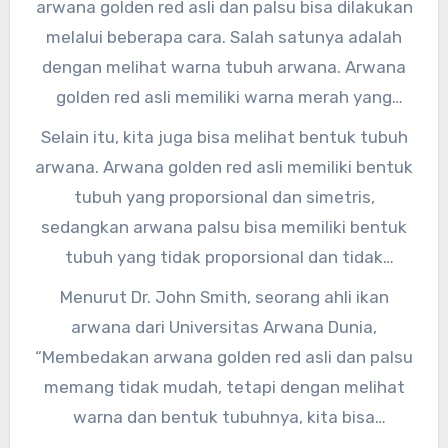
arwana golden red asli dan palsu bisa dilakukan
keduanya agar tidak tertipu oleh penipuan.
melalui beberapa cara. Salah satunya adalah
dengan melihat warna tubuh arwana. Arwana
golden red asli memiliki warna merah yang
cerah dan mengkilap, sedangkan arwana palsu
Selain itu, kita juga bisa melihat bentuk tubuh
cenderung memiliki warna yang kusam dan
arwana. Arwana golden red asli memiliki bentuk
kurang bersinar.
tubuh yang proporsional dan simetris,
sedangkan arwana palsu bisa memiliki bentuk
tubuh yang tidak proporsional dan tidak
simetris.
Menurut Dr. John Smith, seorang ahli ikan
arwana dari Universitas Arwana Dunia,
“Membedakan arwana golden red asli dan palsu
memang tidak mudah, tetapi dengan melihat
warna dan bentuk tubuhnya, kita bisa
mengetahui keaslian arwana tersebut.”