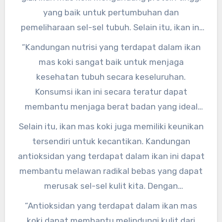
dan kecantikan.
yang baik untuk pertumbuhan dan
pemeliharaan sel-sel tubuh. Selain itu, ikan ini
juga mengandung asam lemak omega-3 yang
“Kandungan nutrisi yang terdapat dalam ikan
bermanfaat untuk kesehatan jantung dan
mas koki sangat baik untuk menjaga
otak kita.
kesehatan tubuh secara keseluruhan.
Konsumsi ikan ini secara teratur dapat
membantu menjaga berat badan yang ideal
dan meningkatkan sistem kekebalan tubuh,”
Selain itu, ikan mas koki juga memiliki keunikan
ungkap Dr. Fitri, ahli gizi dari Universitas
tersendiri untuk kecantikan. Kandungan
Indonesia.
antioksidan yang terdapat dalam ikan ini dapat
membantu melawan radikal bebas yang dapat
merusak sel-sel kulit kita. Dengan
mengkonsumsi ikan mas koki secara teratur,
“Antioksidan yang terdapat dalam ikan mas
kulit kita akan terlihat lebih cerah dan sehat.
koki dapat membantu melindungi kulit dari