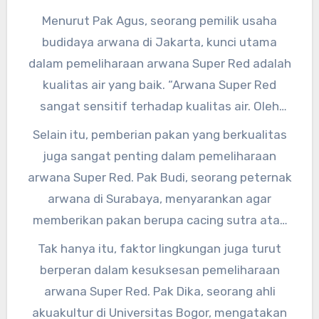
arwana yang sangat langka dan memiliki harga
Menurut Pak Agus, seorang pemilik usaha
jual yang tinggi. Namun, dengan perawatan
budidaya arwana di Jakarta, kunci utama
yang tepat, arwana ini dapat tumbuh dengan
dalam pemeliharaan arwana Super Red adalah
baik dan menghasilkan warna merah yang
kualitas air yang baik. “Arwana Super Red
memukau.
sangat sensitif terhadap kualitas air. Oleh
karena itu, kita harus rajin mengganti air dan
Selain itu, pemberian pakan yang berkualitas
memastikan pH dan suhu air selalu stabil,” ujar
juga sangat penting dalam pemeliharaan
Pak Agus.
arwana Super Red. Pak Budi, seorang peternak
arwana di Surabaya, menyarankan agar
memberikan pakan berupa cacing sutra atau
udang kecil secara teratur. “Arwana Super Red
Tak hanya itu, faktor lingkungan juga turut
adalah pemakan daging, jadi kita harus
berperan dalam kesuksesan pemeliharaan
memberikan pakan yang mengandung protein
arwana Super Red. Pak Dika, seorang ahli
tinggi agar pertumbuhannya optimal,” kata Pak
akuakultur di Universitas Bogor, mengatakan