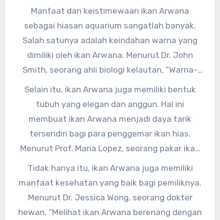
keistimewaan yang dimiliki oleh ikan yang satu
Manfaat dan keistimewaan ikan Arwana
ini.
sebagai hiasan aquarium sangatlah banyak.
Salah satunya adalah keindahan warna yang
dimiliki oleh ikan Arwana. Menurut Dr. John
Smith, seorang ahli biologi kelautan, “Warna-
warna yang cerah dan mengkilap pada ikan
Selain itu, ikan Arwana juga memiliki bentuk
Arwana dapat memberikan tampilan yang
tubuh yang elegan dan anggun. Hal ini
menawan pada aquarium Anda.”
membuat ikan Arwana menjadi daya tarik
tersendiri bagi para penggemar ikan hias.
Menurut Prof. Maria Lopez, seorang pakar ikan
hias, “Bentuk tubuh ikan Arwana yang panjang
Tidak hanya itu, ikan Arwana juga memiliki
dan ramping membuatnya terlihat sangat
manfaat kesehatan yang baik bagi pemiliknya.
menarik saat berenang di dalam aquarium.”
Menurut Dr. Jessica Wong, seorang dokter
hewan, “Melihat ikan Arwana berenang dengan