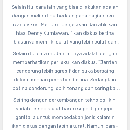
lebih besar dan berotot dibandingkan dengan
Selain itu, cara lain yang bisa dilakukan adalah
betina. Selain itu, warna dan corak pada tubuh
dengan melihat perbedaan pada bagian perut
ikan juga bisa sedikit berbeda antara jantan
ikan diskus. Menurut penjelasan dari ahli ikan
dan betina.”
hias, Denny Kurniawan, “Ikan diskus betina
biasanya memiliki perut yang lebih bulat dan
buncit dibandingkan dengan jantan yang
Selain itu, cara mudah lainnya adalah dengan
perutnya lebih ramping dan cenderung datar.”
memperhatikan perilaku ikan diskus. “Jantan
cenderung lebih agresif dan suka bersaing
dalam mencari perhatian betina. Sedangkan
betina cenderung lebih tenang dan sering kali
memilih untuk bersembunyi di balik tumbuhan
Seiring dengan perkembangan teknologi, kini
atau batu,” jelas Denny.
sudah tersedia alat bantu seperti penjepit
genitalia untuk membedakan jenis kelamin
ikan diskus dengan lebih akurat. Namun, cara-