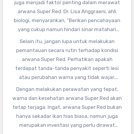
juga menjadi faktor penting dalam merawat
lakukan pergantian air secara berkala.”
arwana Super Red. Dr. Lisa Anggraeni, ahli
biologi, menyarankan, “Berikan pencahayaan
yang cukup namun hindari sinar matahari
langsung yang dapat merusak warna arwana.
Selain itu, jangan lupa untuk melakukan
Gunakan lampu LED yang memiliki spektrum
pemantauan secara rutin terhadap kondisi
warna yang sesuai untuk ikan hias.”
arwana Super Red. Perhatikan apakah
terdapat tanda-tanda penyakit seperti lesi
atau perubahan warna yang tidak wajar.
Segera konsultasikan dengan dokter hewan
Dengan melakukan perawatan yang tepat,
jika ditemukan gejala-gejala tersebut.
warna dan kesehatan arwana Super Red akan
tetap terjaga. Ingat, arwana Super Red bukan
hanya sekadar ikan hias biasa, namun juga
merupakan investasi yang perlu dirawat