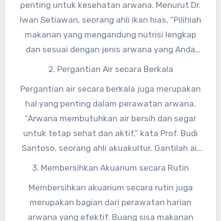
penting untuk kesehatan arwana. Menurut Dr.
Iwan Setiawan, seorang ahli ikan hias, “Pilihlah
makanan yang mengandung nutrisi lengkap
dan sesuai dengan jenis arwana yang Anda
miliki.” Berikan pakan berupa cacing, ikan kecil,
2. Pergantian Air secara Berkala
atau pelet khusus arwana untuk menjaga
Pergantian air secara berkala juga merupakan
kesehatannya.
hal yang penting dalam perawatan arwana.
“Arwana membutuhkan air bersih dan segar
untuk tetap sehat dan aktif,” kata Prof. Budi
Santoso, seorang ahli akuakultur. Gantilah air
dalam akuarium setidaknya seminggu sekali
3. Membersihkan Akuarium secara Rutin
untuk menjaga kualitas air.
Membersihkan akuarium secara rutin juga
merupakan bagian dari perawatan harian
arwana yang efektif. Buang sisa makanan