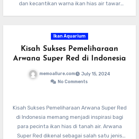
bagi pemiliknya. Kecantikan dan keunikan ikan
dan kecantikan warna ikan hias air tawar
ini memang tak terbantahkan,” ujar Dr. Arwana.
Indonesia benar-benar memukau dan patut
untuk dilestarikan. Jadi, mari kita jaga
keindahan alam Indonesia dengan
Ikan Aquarium
melestarikan ikan hias air tawar yang menjadi
Kisah Sukses Pemeliharaan
kebanggaan kita.
Arwana Super Red di Indonesia
memoallure.com
July 15, 2024
No Comments
Kisah Sukses Pemeliharaan Arwana Super Red
di Indonesia memang menjadi inspirasi bagi
para pecinta ikan hias di tanah air. Arwana
Super Red dikenal sebagai salah satu jenis