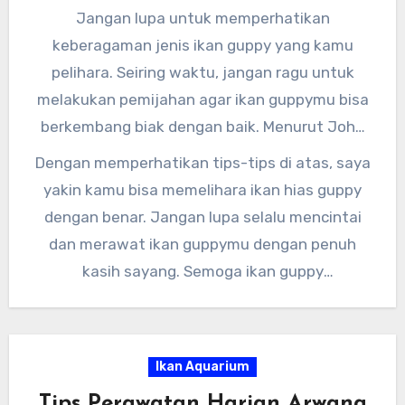
Doe, seorang dokter hewan spesialis ikan,
Jangan lupa untuk memperhatikan
“Kebersihan akuarium sangat penting dalam
keberagaman jenis ikan guppy yang kamu
menjaga kesehatan ikan hias guppy.”
pelihara. Seiring waktu, jangan ragu untuk
melakukan pemijahan agar ikan guppymu bisa
berkembang biak dengan baik. Menurut John
Smith, seorang peternak ikan guppy
Dengan memperhatikan tips-tips di atas, saya
berpengalaman, “Memperhatikan
yakin kamu bisa memelihara ikan hias guppy
keberagaman jenis ikan guppy akan membuat
dengan benar. Jangan lupa selalu mencintai
akuariummu terlihat lebih menarik dan indah.”
dan merawat ikan guppymu dengan penuh
kasih sayang. Semoga ikan guppy
kesayanganmu selalu sehat dan bahagia di
akuariummu.
Ikan Aquarium
Tips Perawatan Harian Arwana