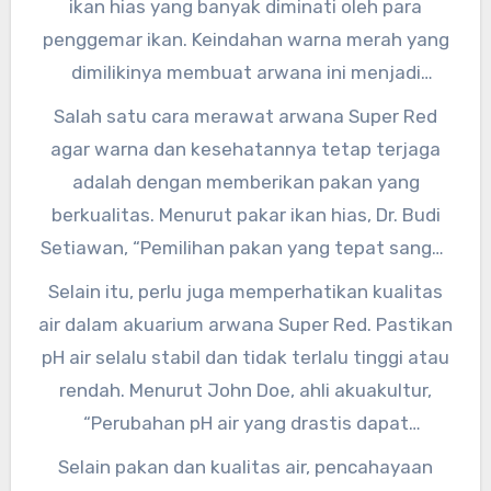
ikan hias yang banyak diminati oleh para
penggemar ikan. Keindahan warna merah yang
dimilikinya membuat arwana ini menjadi
primadona di dunia perikanan. Namun, untuk
Salah satu cara merawat arwana Super Red
menjaga warna dan kesehatan arwana Super
agar warna dan kesehatannya tetap terjaga
Red, diperlukan perawatan khusus yang tidak
adalah dengan memberikan pakan yang
boleh diabaikan.
berkualitas. Menurut pakar ikan hias, Dr. Budi
Setiawan, “Pemilihan pakan yang tepat sangat
berpengaruh pada warna dan kesehatan
Selain itu, perlu juga memperhatikan kualitas
arwana Super Red. Berikan pakan yang
air dalam akuarium arwana Super Red. Pastikan
mengandung astaxanthin untuk menjaga
pH air selalu stabil dan tidak terlalu tinggi atau
kecerahan warna merah pada ikan.”
rendah. Menurut John Doe, ahli akuakultur,
“Perubahan pH air yang drastis dapat
mempengaruhi kesehatan arwana Super Red.
Selain pakan dan kualitas air, pencahayaan
Selalu lakukan pengukuran secara rutin dan