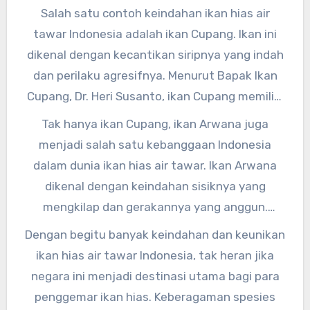
Keanekaragaman ikan ini menjadi daya tarik
Salah satu contoh keindahan ikan hias air
bagi para pecinta ikan hias di seluruh dunia,”
tawar Indonesia adalah ikan Cupang. Ikan ini
ujar Dr. Renny.
dikenal dengan kecantikan siripnya yang indah
dan perilaku agresifnya. Menurut Bapak Ikan
Cupang, Dr. Heri Susanto, ikan Cupang memiliki
keunikan dalam cara mereka berinteraksi satu
Tak hanya ikan Cupang, ikan Arwana juga
sama lain. “Ikan Cupang jantan sangat agresif
menjadi salah satu kebanggaan Indonesia
terhadap sesamanya, namun begitu indah saat
dalam dunia ikan hias air tawar. Ikan Arwana
berenang sendirian di dalam akuarium,” kata Dr.
dikenal dengan keindahan sisiknya yang
Heri.
mengkilap dan gerakannya yang anggun.
Menurut Dr. Arwana, seorang pakar ikan
Dengan begitu banyak keindahan dan keunikan
Arwana, ikan ini menjadi simbol keberuntungan
ikan hias air tawar Indonesia, tak heran jika
bagi pemiliknya. “Ikan Arwana dipercaya
negara ini menjadi destinasi utama bagi para
membawa keberuntungan dan kemakmuran
penggemar ikan hias. Keberagaman spesies