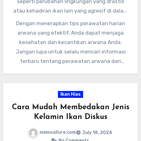
seperti perubahan lingkungan yang drastis
atau kehadiran ikan lain yang agresif di dalam
akuarium. Berikan lingkungan yang nyaman dan
Dengan menerapkan tips perawatan harian
aman bagi arwana agar ia tetap sehat dan
arwana yang efektif, Anda dapat menjaga
bahagia.
kesehatan dan kecantikan arwana Anda.
Jangan lupa untuk selalu mencari informasi
terbaru tentang perawatan arwana dari
sumber yang terpercaya untuk mendapatkan
hasil yang optimal. Semoga arwana Anda selalu
sehat dan ceria!
Ikan Hias
Cara Mudah Membedakan Jenis
Kelamin Ikan Diskus
memoallure.com
July 18, 2024
No Comments