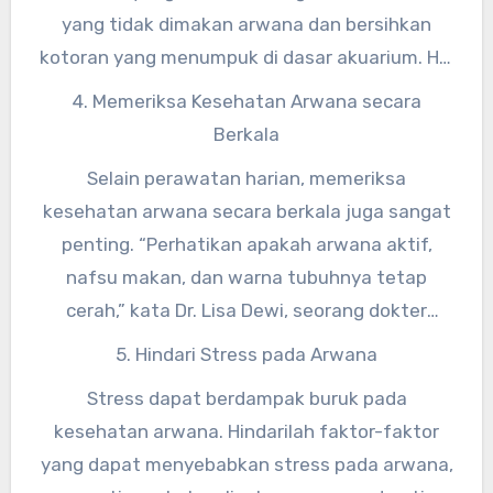
yang tidak dimakan arwana dan bersihkan
kotoran yang menumpuk di dasar akuarium. Hal
ini akan menjaga kebersihan akuarium dan
4. Memeriksa Kesehatan Arwana secara
kesehatan arwana.
Berkala
Selain perawatan harian, memeriksa
kesehatan arwana secara berkala juga sangat
penting. “Perhatikan apakah arwana aktif,
nafsu makan, dan warna tubuhnya tetap
cerah,” kata Dr. Lisa Dewi, seorang dokter
hewan. Jika terdapat gejala-gejala tidak
5. Hindari Stress pada Arwana
normal, segera konsultasikan dengan dokter
Stress dapat berdampak buruk pada
hewan.
kesehatan arwana. Hindarilah faktor-faktor
yang dapat menyebabkan stress pada arwana,