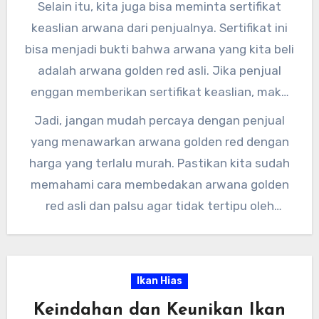
Selain itu, kita juga bisa meminta sertifikat
keaslian arwana dari penjualnya. Sertifikat ini
bisa menjadi bukti bahwa arwana yang kita beli
adalah arwana golden red asli. Jika penjual
enggan memberikan sertifikat keaslian, maka
sebaiknya kita waspada dan mencari penjual
Jadi, jangan mudah percaya dengan penjual
lain yang lebih terpercaya.
yang menawarkan arwana golden red dengan
harga yang terlalu murah. Pastikan kita sudah
memahami cara membedakan arwana golden
red asli dan palsu agar tidak tertipu oleh
penipuan. Semoga informasi ini bermanfaat
bagi para pecinta arwana golden red di seluruh
Indonesia.
Ikan Hias
Keindahan dan Keunikan Ikan