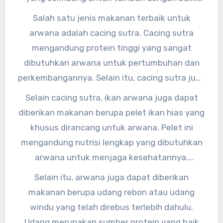
Oleh karena itu, pemilik arwana perlu
Salah satu jenis makanan terbaik untuk
memperhatikan jenis-jenis makanan yang
arwana adalah cacing sutra. Cacing sutra
diberikan kepada arwana kesayangan mereka,”
mengandung protein tinggi yang sangat
ujarnya.
dibutuhkan arwana untuk pertumbuhan dan
perkembangannya. Selain itu, cacing sutra juga
mengandung asam lemak omega-3 yang baik
Selain cacing sutra, ikan arwana juga dapat
untuk kesehatan jantung arwana.
diberikan makanan berupa pelet ikan hias yang
khusus dirancang untuk arwana. Pelet ini
mengandung nutrisi lengkap yang dibutuhkan
arwana untuk menjaga kesehatannya.
Beberapa merek pelet ikan hias yang
Selain itu, arwana juga dapat diberikan
direkomendasikan untuk arwana antara lain
makanan berupa udang rebon atau udang
Hikari, Sera, dan Tetra.
windu yang telah direbus terlebih dahulu.
Udang merupakan sumber protein yang baik