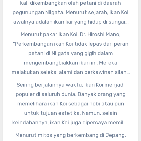
kali dikembangkan oleh petani di daerah
pegunungan Niigata. Menurut sejarah, ikan Koi
awalnya adalah ikan liar yang hidup di sungai-
sungai Jepang. Namun, melalui perkawinan
Menurut pakar ikan Koi, Dr. Hiroshi Mano,
silang dan seleksi alami, lahirlah ikan Koi yang
“Perkembangan ikan Koi tidak lepas dari peran
memiliki warna dan pola yang indah.
petani di Niigata yang gigih dalam
mengembangbiakkan ikan ini. Mereka
melakukan seleksi alami dan perkawinan silang
untuk mendapatkan ikan Koi yang memiliki
Seiring berjalannya waktu, ikan Koi menjadi
warna dan pola yang unik.”
populer di seluruh dunia. Banyak orang yang
memelihara ikan Koi sebagai hobi atau pun
untuk tujuan estetika. Namun, selain
keindahannya, ikan Koi juga dipercaya memiliki
makna dan mitos tersendiri.
Menurut mitos yang berkembang di Jepang,