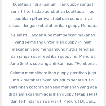
memang membutuhkan perhatian khusus, tapi
kualitas air di akuarium. Ikan guppy sangat
jangan khawatir, saya akan memberikan tips-
sensitif terhadap perubahan kualitas air, jadi
tips yang bisa membantumu dalam merawat
pastikan pH airnya stabil dan suhu airnya
ikan guppy kesayanganmu.
sesuai dengan kebutuhan ikan guppy. Menurut
Dr. John Doe, seorang ahli akuakultur, “Kualitas
Selain itu, jangan lupa memberikan makanan
air yang baik adalah kunci utama dalam
yang seimbang untuk ikan guppy. Pilihlah
memelihara ikan hias guppy dengan benar.”
makanan yang mengandung nutrisi lengkap
dan jangan overfeed ikan guppymu. Menurut
Jane Smith, seorang ahli ikan hias, “Pemberian
makanan yang tepat akan membuat ikan
Selama memelihara ikan guppy, pastikan juga
guppymu tumbuh dengan baik dan memiliki
untuk membersihkan akuarium secara rutin.
warna yang cerah.”
Bersihkan kotoran dan sisa makanan yang ada
di dalam akuarium agar ikan guppy tetap sehat
dan terhindar dari penyakit. Menurut Dr. Jane