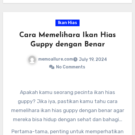
dengan baik. Jadi, jangan ragu untuk
memberikan perawatan terbaik untuk arwana
Super Red kesayangan Anda.
Ikan Hias
Cara Memelihara Ikan Hias
Guppy dengan Benar
memoallure.com
July 19, 2024
No Comments
Apakah kamu seorang pecinta ikan hias
guppy? Jika iya, pastikan kamu tahu cara
memelihara ikan hias guppy dengan benar agar
mereka bisa hidup dengan sehat dan bahagia
di akuariummu. Memelihara ikan hias guppy
Pertama-tama, penting untuk memperhatikan